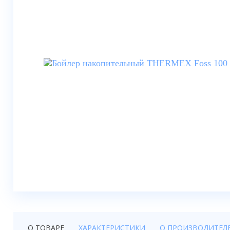
Душевые шторки
Мебель для ванной
Смесители
Душевые стойки, лейки,
комплектующие
Унитазы
Инсталляции
Умывальники
Биде
Писсуары
Вентиляция
О ТОВАРЕ
ХАРАКТЕРИСТИКИ
О ПРОИЗВОДИТЕЛ