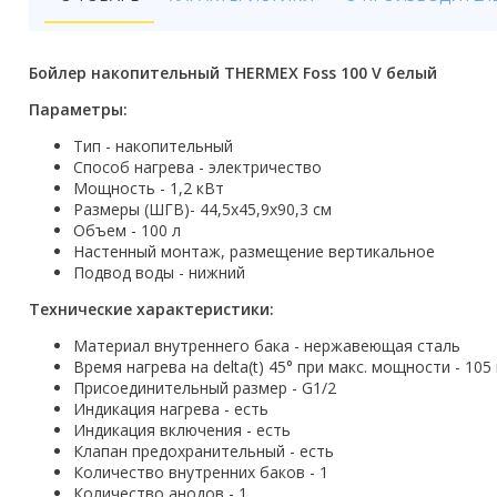
Бойлеры
Полотенцесушители
Бойлер накопительный THERMEX Foss 100 V белый
Кухонные мойки
Параметры:
Тип - накопительный
Трапы
Способ нагрева - электричество
Мощность - 1,2 кВт
Радиаторы отопления
Размеры (ШГВ)- 44,5х45,9х90,3 см
Объем - 100 л
Котлы отопления
Настенный монтаж, размещение вертикальное
Подвод воды - нижний
Аксессуары для ванной
Технические характеристики:
Сифоны и донные клапаны
Материал внутреннего бака - нержавеющая сталь
Время нагрева на delta(t) 45° при макс. мощности - 105
Люки
Присоединительный размер - G1/2
Индикация нагрева - есть
Дом и сад
Индикация включения - есть
Клапан предохранительный - есть
Количество внутренних баков - 1
Готовые кухни
Количество анодов - 1