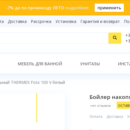
-7% до по промокоду ЛЕТО
подробнее
применить
та
Доставка
Рассрочка
Установка
Гарантия и возврат
По
Статьи
+3
Видеоо
+3
Бренды
Т
Сертиф
Показать все результаты
МЕБЕЛЬ ДЛЯ ВАННОЙ
УНИТАЗЫ
ИНСТ
ьный THERMEX Foss 100 V белый
О
Бойлер накоп
остав
нет отзывов
Оплата
Доставка
У