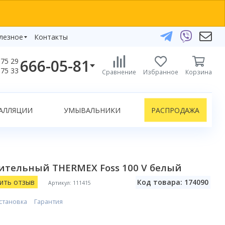
лезное
Контакты
666-05-81
75 29
бзоры
75 33
Сравнение
Избранное
Корзина
елефоны:
икаты
+375 29 666-05-81
+375 33 666-05-81
АЛЛЯЦИИ
УМЫВАЛЬНИКИ
РАСПРОДАЖА
+375 17 243-24-29
ЗАКАЗАТЬ ЗВОНОК
нлайн-консультации:
ительный THERMEX Foss 100 V белый
Telegram
Viber
ить отзыв
Код товара: 174090
Артикул: 111415
info@bydom.by
становка
Гарантия