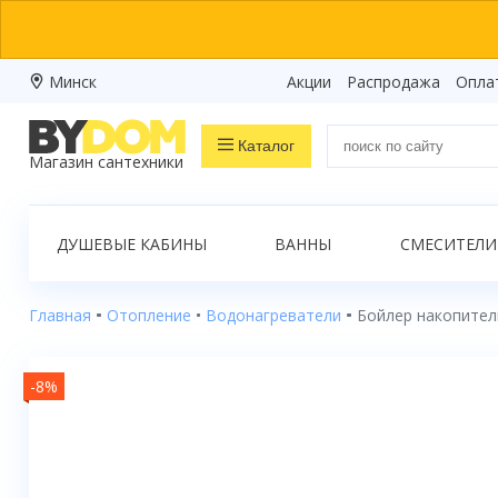
Минск
Акции
Распродажа
Опла
Каталог
Магазин сантехники
Распродажа
ДУШЕВЫЕ КАБИНЫ
ВАННЫ
СМЕСИТЕЛИ
Ванны
Душевые кабины
Главная
Отопление
Водонагреватели
Бойлер накопител
Душевые боксы
-8%
Душевые уголки
Душевые поддоны
Душевые двери и перегородки