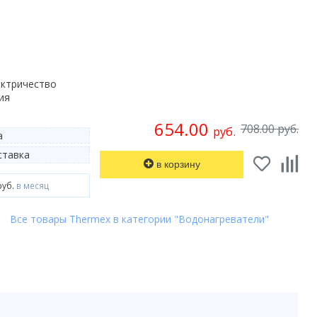
ектричество
ия
654.00
708.00 руб.
руб.
а
тавка
в корзину
руб.
в месяц
Все товары Thermex в категории "Водонагреватели"