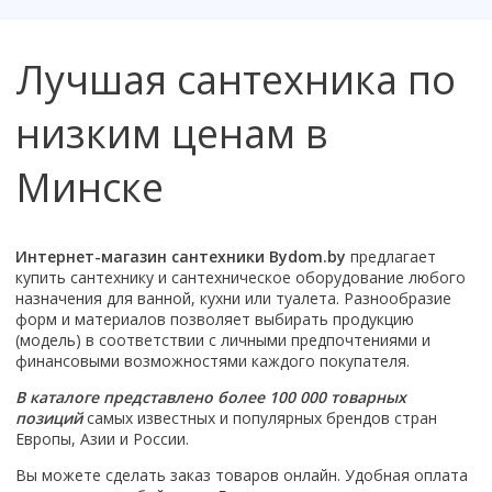
Настольный
Страна производитель
Комплектующие для ванн
Италия
Недорогие
С отверстием под смеситель
Пылесосы
Форма
Страна производитель
Германия
Страна производитель
Каркас
Россия
Дорогие
С пьедесталом
Прямоугольные
Великобритания
Лучшая сантехника по
Польша
Электровеники, электрошвабры
Германия
Ножки
Смотреть все
Уцененные
С полупьедесталом
Закругленная
Германия
Сербия
Испания
Экраны под ванну
Недорогие по акции
Стеклоочистители
низким ценам в
Италия
Размер
Исполнение
Чехия
Италия
Комплектующие для унитазов
Смотреть все
Гидромассажные системы
Китай
40 см
Для дачи
Мойки высокого давления
Смотреть все
Польша
Гофры
Минске
Wirpool
Смотреть все
50 см
Топ брендов
Для ванной
Смотреть все
Канализационный выпуск
Пароочистители
Китай
60 см
Domani-spa
Умывальник-столешница
Патрубки
65 см
River
Подметальные машины
Уличный
Чистящие средства
Сиденья
Интернет-магазин сантехники Bydom.by
предлагает
Смотреть все
Welt-wasser
Смотреть все
Grass
Смотреть все
Гладильные доски
купить сантехнику и сантехническое оборудование любого
Esbano
Karcher
назначения для ванной, кухни или туалета. Разнообразие
Пьедесталы
Насосы
форм и материалов позволяет выбирать продукцию
Смотреть все
O2 минерал
Пьедесталы
(модель) в соответствии с личными предпочтениями и
Аккумуляторные воздуходувки
Vega
финансовыми возможностями каждого покупателя.
Форма
Полупьедесталы
Этажерки, стеллажи, полки
Угловая
В каталоге представлено более 100 000 товарных
позиций
самых известных и популярных брендов стран
Прямоугольные
Европы, Азии и России.
Квадратная
Вы можете сделать заказ товаров онлайн. Удобная оплата
Полукруглая