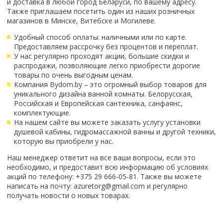
и доставка в любой город Беларуси, по вашему адресу.
Смотреть все
Также приглашаем посетить один из наших розничных
магазинов в Минске, Витебске и Могилеве.
Способ открывания
Удобный способ оплаты: наличными или по карте.
С раздвижной дверью
Предоставляем рассрочку без процентов и переплат.
С распашной дверью
У нас регулярно проходят акции, большие скидки и
Со складной дверью
распродажи, позволяющие легко приобрести дорогие
товары по очень выгодным ценам.
С открывающейся дверью
Компания Bydom.by – это огромный выбор товаров для
уникального дизайна ванной комнаты. Белорусская,
Высота кабины
Российская и Европейская сантехника, санфаянс,
Высокие
комплектующие.
На нашем сайте вы можете заказать услугу установки
Низкие
душевой кабины, гидромассажной ванны и другой техники,
200 см
которую вы приобрели у нас.
До 200 см
Наш менеджер ответит на все ваши вопросы, если это
Смотреть все
необходимо, и предоставит всю информацию об условиях
акций по телефону: +375 29 666-05-81. Также вы можете
Комплектующие
написать на почту: azuretorg@gmail.com и регулярно
получать новости о новых товарах.
Сифоны
Ролики
Скребки