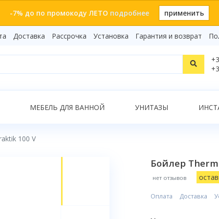
-7% до по промокоду ЛЕТО
подробнее
применить
та
Доставка
Рассрочка
Установка
Гарантия и возврат
По
Статьи
+3
Видеоо
+3
Бренды
Т
Сертиф
Показать все результаты
МЕБЕЛЬ ДЛЯ ВАННОЙ
УНИТАЗЫ
ИНСТ
aktik 100 V
О
Бойлер Therme
остав
нет отзывов
Оплата
Доставка
У