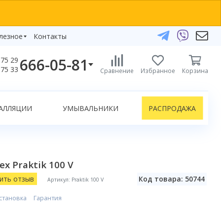
лезное
Контакты
666-05-81
75 29
бзоры
75 33
Сравнение
Избранное
Корзина
елефоны:
икаты
+375 29 666-05-81
+375 33 666-05-81
АЛЛЯЦИИ
УМЫВАЛЬНИКИ
РАСПРОДАЖА
+375 17 243-24-29
ЗАКАЗАТЬ ЗВОНОК
нлайн-консультации:
x Praktik 100 V
Telegram
Viber
ить отзыв
Код товара: 50744
Артикул: Praktik 100 V
info@bydom.by
становка
Гарантия