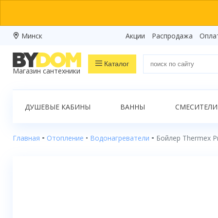
Минск
Акции
Распродажа
Опла
Каталог
Магазин сантехники
Распродажа
ДУШЕВЫЕ КАБИНЫ
ВАННЫ
СМЕСИТЕЛИ
Ванны
Душевые кабины
Главная
Отопление
Водонагреватели
Бойлер Thermex Pr
Душевые боксы
Душевые уголки
Душевые поддоны
Душевые двери и перегородки