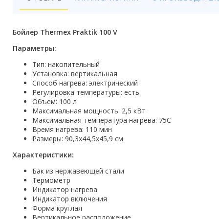
Бойлеры
Полотенцесушители
Бойлер Thermex Praktik 100 V
Кухонные мойки
Параметры:
Тип: накопительный
Трапы
Установка: вертикальная
Способ нагрева: электрический
Радиаторы отопления
Регулировка температуры: есть
Объем: 100 л
Котлы отопления
Максимальная мощность: 2,5 кВт
Максимальная температура нагрева: 75С
Аксессуары для ванной
Время нагрева: 110 мин
Размеры: 90,3х44,5х45,9 см
Сифоны и донные клапаны
Характеристики:
Люки
Бак из нержавеющей стали
Термометр
Дом и сад
Индикатор нагрева
Индикатор включения
Форма круглая
Готовые кухни
Вертикальное расположение