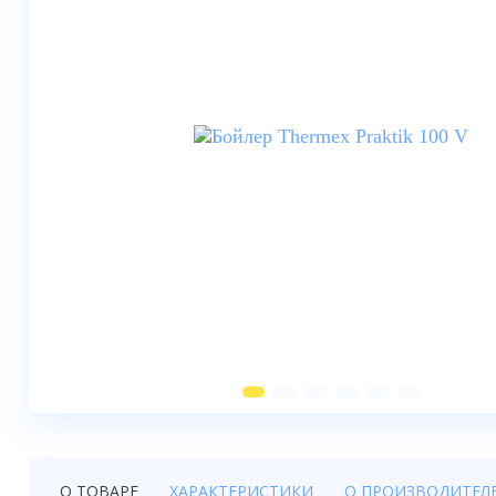
Душевые шторки
Мебель для ванной
Смесители
Душевые стойки, лейки,
комплектующие
Унитазы
Инсталляции
Умывальники
Биде
Писсуары
Вентиляция
О ТОВАРЕ
ХАРАКТЕРИСТИКИ
О ПРОИЗВОДИТЕЛ