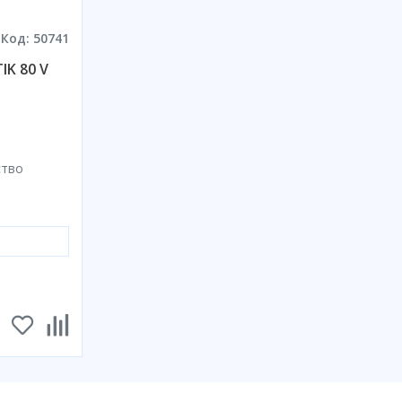
Код: 50741
K 80 V
ство