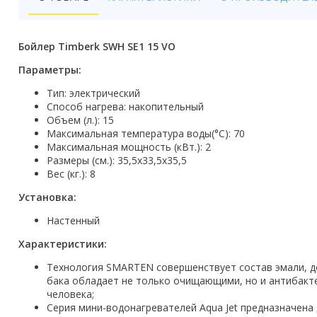
Бойлеры
Полотенцесушители
Бойлер Timberk SWH SE1 15 VO
Кухонные мойки
Параметры:
Тип: электрический
Трапы
Способ нагрева: накопительный
Объем (л.): 15
Радиаторы отопления
Максимальная температура воды(°C): 70
Максимальная мощность (кВт.): 2
Котлы отопления
Размеры (см.): 35,5х33,5х35,5
Вес (кг.): 8
Аксессуары для ванной
Установка:
Сифоны и донные клапаны
Настенный
Люки
Характеристики:
Технология SMARTEN совершенствует состав эмали, до
Дом и сад
бака обладает не только очищающими, но и антибакте
человека;
Готовые кухни
Серия мини-водонагревателей Aqua Jet предназначена д