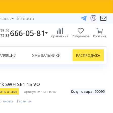
лезное
Контакты
666-05-81
75 29
бзоры
75 33
Сравнение
Избранное
Корзина
елефоны:
икаты
+375 29 666-05-81
+375 33 666-05-81
АЛЛЯЦИИ
УМЫВАЛЬНИКИ
РАСПРОДАЖА
+375 17 243-24-29
ЗАКАЗАТЬ ЗВОНОК
нлайн-консультации:
k SWH SE1 15 VO
Telegram
Viber
ить отзыв
Код товара: 50095
Артикул: SWH SE1 15 VO
info@bydom.by
становка
Гарантия