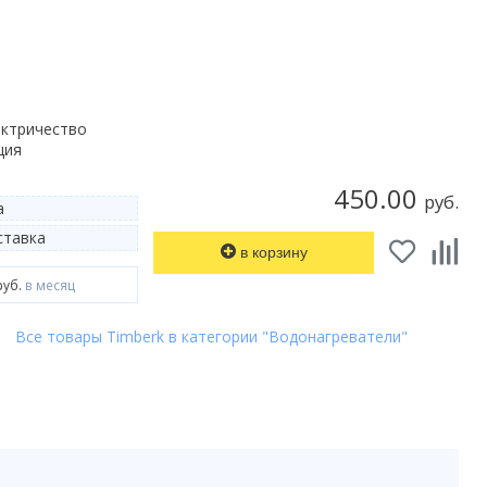
ектричество
ция
450.00
руб.
а
тавка
в корзину
руб.
в месяц
Все товары Timberk в категории "Водонагреватели"