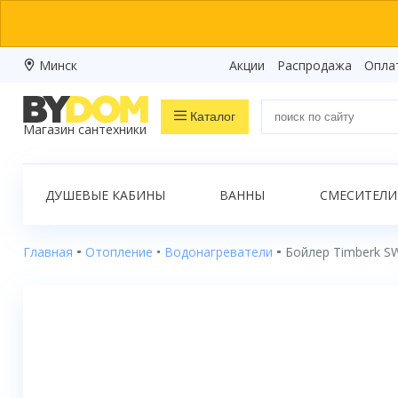
Минск
Акции
Распродажа
Опла
Каталог
Магазин сантехники
Распродажа
ДУШЕВЫЕ КАБИНЫ
ВАННЫ
СМЕСИТЕЛИ
Ванны
Душевые кабины
Главная
Отопление
Водонагреватели
Бойлер Timberk S
Душевые боксы
Душевые уголки
Душевые поддоны
Душевые двери и перегородки