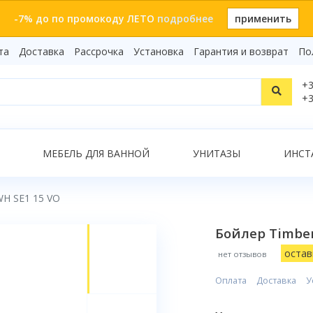
-7% до по промокоду ЛЕТО
подробнее
применить
та
Доставка
Рассрочка
Установка
Гарантия и возврат
По
Статьи
+3
Видеоо
+3
Бренды
Т
Сертиф
Показать все результаты
МЕБЕЛЬ ДЛЯ ВАННОЙ
УНИТАЗЫ
ИНСТ
WH SE1 15 VO
О
Бойлер Timber
остав
нет отзывов
Оплата
Доставка
У