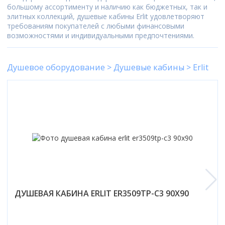
170x80
Ванны
80x80
Прямоугольная
большому ассортименту и наличию как бюджетных, так и
100x100
Душевые шторки
Популярный размер
Высота поддона
Смотреть все
элитных коллекций, душевые кабины Erlit удовлетворяют
90x90
Шторки на ванну
Асимметричная
120x80
70 см
требованиям покупателей с любыми финансовыми
Высокий поддон
100x100
Мебель для ванной
Отдельностоящая
Размер
Двери
Смотреть все
Смесители
возможностями и индивидуальными предпочтениями.
80 см
Низкий поддон
120x80
Угловая
70 см
матовые
90 см
Умывальники
Смесители
Средний поддон
Назначение
Тип поддона
Смотреть все
Смотреть все
80 см
прозрачные
100 см
Глубокий поддон
Душевое оборудование > Душевые кабины > Erlit
Тумбы под умывальник
Высокий
Унитазы
90 см
с рисунком
Душевые стойки, лейки, комплектующие
Назначение
Форма
Смотреть все
Производитель
Зеркала
Средний
100 см
Биде
Варианты исполнения
тонированные
Для умывальника
Прямоугольный
Excellent
Шкаф с зеркалом
Низкий
Унитазы
Бренд
Материал дверей
Смотреть все
Без силиконовая сборка
Для ванны
Мебель для ванной
Квадратный
Ravak
Шкафы в ванную
Цвет задних стенок
Без поддона
Bravat
стеклянные
Без крыши
Для кухни
Угловой
Инсталляции
Монтаж
Riho
Количество створок двери
Зеркала
Смотреть все
светлые
Смотреть все
Deante
пластиковые
С гидромассажем
Для душа
Пятиугольный
Подвесной
Lavinia Boho
1
темные
Полотенцесушители
Hansgrohe
Умывальники
Комплекты с унитазами
Без сиденья
Топ брендов
Смотреть все
Форма поддона
Смотреть все
Напольный
Конструкция профиля
Смотреть все
2
с рисунком
Leroy
Geberit
Кухонные мойки
Смотреть все
Belux
Асимметричная
Приставной
Беспрофильная
3
Биде
Монтаж
Монтаж
Смотреть все
Материал
Популярный размер
Grohe
Aqwella
Материал задних стенок
Квадратная
Аксессуары для ванной
Скрытый
Профильная
4
Цвет задней стенки
На стиральную машину
На умывальник
Акриловый
150x70
TECE
Писсуары
Iddis
акрил
Монтаж
Прямоугольная
Тип
Смотреть все
Смотреть все
Трапы
Темные
В столешницу сверху
На мойку
Керамический
Бренд
160x70
Amore di Mare
Am.Pm
стекло
Напольные
ДУШЕВАЯ КАБИНА ERLIT ER3509TP-C3 90X90
Четверть круга
Душевая панель
Светлые
Врезной
Вентиляция
На стену
Топ брендов
Стальной
Сифоны
Исполнение
CeruttiSpa
170x70
Смотреть все
Способ открывания
Смотреть все
Подвесные
Смотреть все
Душевая система скрытого монтажа
Прозрачные
На подстолье
Принадлежности
Скрытый
Roca
Чугунный
Безободковый
Good Door
170x75
Комбинированный
Бойлеры
Душевая стойка
Бренд
Назначение
Черные
Смотреть все
Цвет