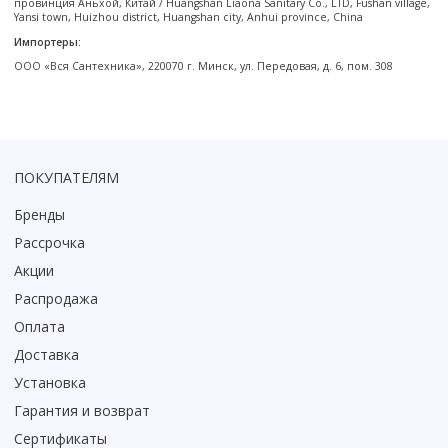
провинция Аньхой, Китай / Huangshan Liaona Sanitary Co., LTD, Fushan village,
Смотреть все
Yansi town, Huizhou district, Huangshan city, Anhui province, China
Импортеры:
Способ открывания
ООО «Вся Сантехника», 220070 г. Минск, ул. Передовая, д. 6, пом. 308
С раздвижной дверью
С распашной дверью
Со складной дверью
С открывающейся дверью
ПОКУПАТЕЛЯМ
Высота кабины
Бренды
Высокие
Рассрочка
Низкие
Акции
200 см
Распродажа
До 200 см
Оплата
Смотреть все
Доставка
Комплектующие
Установка
Сифоны
Гарантия и возврат
Ролики
Сертификаты
Скребки