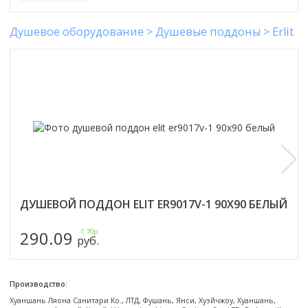
Настольный
Страна производитель
Комплектующие для ванн
Италия
Недорогие
С отверстием под смеситель
Пылесосы
Форма
Страна производитель
Германия
Страна производитель
Каркас
Россия
Дорогие
С пьедесталом
Душевое оборудование > Душевые поддоны > Erlit
Прямоугольные
Великобритания
Польша
Электровеники, электрошвабры
Германия
Ножки
Смотреть все
Уцененные
С полупьедесталом
Закругленная
Германия
Сербия
Испания
Экраны под ванну
Недорогие по акции
Стеклоочистители
Италия
Размер
Исполнение
Чехия
Италия
Комплектующие для унитазов
Смотреть все
Гидромассажные системы
Китай
40 см
Для дачи
Мойки высокого давления
Смотреть все
Польша
Гофры
Wirpool
Смотреть все
50 см
Топ брендов
Для ванной
Смотреть все
Канализационный выпуск
Пароочистители
Китай
60 см
Domani-spa
Умывальник-столешница
Патрубки
65 см
River
Подметальные машины
Уличный
Чистящие средства
Сиденья
Смотреть все
Welt-wasser
Смотреть все
Grass
Смотреть все
Гладильные доски
Esbano
Karcher
Пьедесталы
Насосы
Смотреть все
O2 минерал
ДУШЕВОЙ ПОДДОН ELIT ER9017V-1 90X90 БЕЛЫЙ
Пьедесталы
Аккумуляторные воздуходувки
Vega
Форма
Полупьедесталы
290.09
-1.70р
Этажерки, стеллажи, полки
руб.
Угловая
Прямоугольные
Квадратная
Производство:
Полукруглая
Хуаншань Ляона Санитари Ко., ЛТД, Фушань, Янси, Хуэйчжоу, Хуаншань,