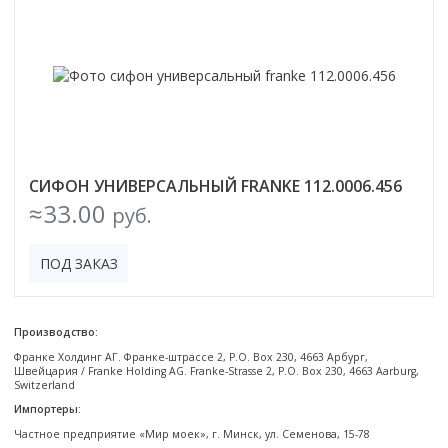
Смотреть все
Способ открывания
С раздвижной дверью
С распашной дверью
Со складной дверью
С открывающейся дверью
СИФОН УНИВЕРСАЛЬНЫЙ FRANKE 112.0006.456
Высота кабины
≈33.00
руб.
Высокие
Низкие
ПОД ЗАКАЗ
200 см
До 200 см
Смотреть все
Производство:
Франке Холдинг АГ. Франке-штрассе 2, P.O. Box 230, 4663 Арбург,
Комплектующие
Швейцария / Franke Holding AG. Franke-Strasse 2, P.O. Box 230, 4663 Aarburg,
Switzerland
Сифоны
Импортеры:
Ролики
Частное предприятие «Мир моек», г. Минск, ул. Семенова, 15-78
Скребки