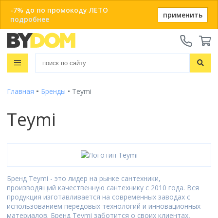
-7% до по промокоду ЛЕТО
применить
подробнее
Телефоны:
+375 29 666-05-81
+375 33 666-05-81
Распродажа
+375 17 243-24-29
Показать все результаты
Главная
Бренды
Teymi
Ванны
ЗАКАЗАТЬ ЗВОНОК
Душевые кабины
Teymi
Душевые кабины с ванной
Онлайн-консультации:
Душевые кабины
Материал
Telegram
Душевые уголки
Акриловые
Душевые боксы
Популярный размер
Viber
Чугунные
Душевые поддоны
info@bydom.by
80x80
Стальные
Душевые уголки
Популярный размер бокса
Душевые двери
90x90
Бренд Teymi - это лидер на рынке сантехники,
Из искусственного камня
135x135
100x100
Душевые поддоны
производящий качественную сантехнику с 2010 года. Вся
Душевые стойки
Размер
Смотреть все
150x80
продукция изготавливается на современных заводах с
120x80
80x80
Комплектующие для душа
использованием передовых технологий и инновационных
150x150
Душевые двери и перегородки
Размер
Форма
Смотреть все
90x90
материалов. Бренд Teymi заботится о своих клиентах,