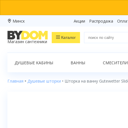
Минск
Акции
Распродажа
Опла
Каталог
Магазин сантехники
Распродажа
ДУШЕВЫЕ КАБИНЫ
ВАННЫ
СМЕСИТЕЛИ
Ванны
Душевые кабины
Главная
Душевые шторки
Шторка на ванну Gutewetter Slid
Душевые боксы
Душевые уголки
Душевые поддоны
Душевые двери и перегородки