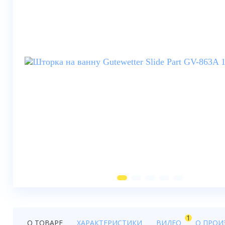
Душевые шторки
Мебель для ванной
Смесители
Душевые стойки, лейки,
комплектующие
Унитазы
Инсталляции
Умывальники
Биде
Писсуары
Вентиляция
1
О ТОВАРЕ
ХАРАКТЕРИСТИКИ
ВИДЕО
О ПРОИ