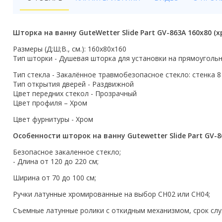
Бойлеры
Полотенцесушители
Шторка на ванну GuteWetter Slide Part GV-863A 160x80 (х
Кухонные мойки
Размеры (Д;Ш;В., см.): 160x80x160
Тип шторки - Душевая шторка для установки на прямоуголь
Трапы
Тип стекла - Закалённое травмобезопасное стекло: стенка 8
Тип открытия дверей - Раздвижной
Радиаторы отопления
Цвет передних стекол - Прозрачный
Цвет профиля – Хром
Котлы отопления
Цвет фурнитуры - Хром
Аксессуары для ванной
Особенности шторок на ванну Gutewetter Slide Part GV-8
Сифоны и донные клапаны
Безопасное закаленное стекло;
- Длина от 120 до 220 см;
Люки
Ширина от 70 до 100 см;
Дом и сад
Ручки латунные хромированные на выбор CH02 или CH04;
Съемные латунные ролики с откидным механизмом, срок слу
Готовые кухни