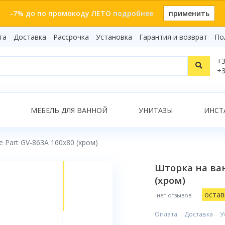
-7% до по промокоду ЛЕТО
подробнее
применить
та
Доставка
Рассрочка
Установка
Гарантия и возврат
По
Статьи
+3
Видеоо
+3
Бренды
Т
Сертиф
Показать все результаты
МЕБЕЛЬ ДЛЯ ВАННОЙ
УНИТАЗЫ
ИНСТ
e Part GV-863A 160x80 (хром)
О
Шторка на ван
(хром)
остав
нет отзывов
Оплата
Доставка
У