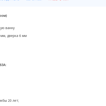
ром)
ную ванну
 мм, дверка 6 мм
63A:
жбы 20 лет;