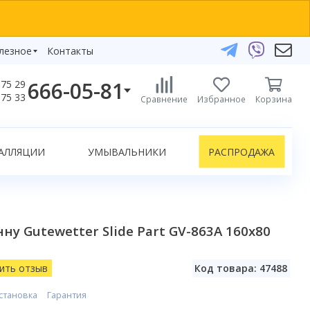
лезное
Контакты
666-05-81
75 29
бзоры
75 33
Сравнение
Избранное
Корзина
елефоны:
икаты
+375 29 666-05-81
+375 33 666-05-81
АЛЛЯЦИИ
УМЫВАЛЬНИКИ
РАСПРОДАЖА
+375 17 243-24-29
ЗАКАЗАТЬ ЗВОНОК
нлайн-консультации:
ну Gutewetter Slide Part GV-863A 160х80
Telegram
Viber
info@bydom.by
ить отзыв
Код товара: 47488
становка
Гарантия