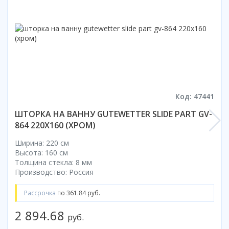
Смотреть все
Способ открывания
С раздвижной дверью
С распашной дверью
Со складной дверью
С открывающейся дверью
Код: 47441
Высота кабины
ШТОРКА НА ВАННУ GUTEWETTER SLIDE PART GV-
Высокие
864 220X160 (ХРОМ)
Низкие
200 см
Ширина: 220 см
Высота: 160 см
До 200 см
Толщина стекла: 8 мм
Смотреть все
Производство: Россия
Комплектующие
Рассрочка
по 361.84 руб.
Сифоны
2 894.68
Ролики
руб.
Скребки