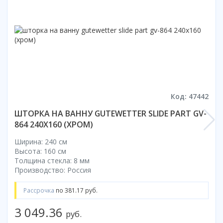
Смотреть все
Способ открывания
С раздвижной дверью
С распашной дверью
Со складной дверью
С открывающейся дверью
Код: 47442
Высота кабины
Высокие
ШТОРКА НА ВАННУ GUTEWETTER SLIDE PART GV-
864 240X160 (ХРОМ)
Низкие
200 см
Ширина: 240 см
До 200 см
Высота: 160 см
Толщина стекла: 8 мм
Смотреть все
Производство: Россия
Комплектующие
Рассрочка
по 381.17 руб.
Сифоны
Ролики
3 049.36
руб.
Скребки