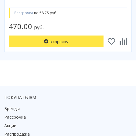
Смотреть все
Рассрочка
по 58.75 руб.
Способ открывания
С раздвижной дверью
470.00
руб.
С распашной дверью
Со складной дверью
в корзину
С открывающейся дверью
Высота кабины
Высокие
Низкие
200 см
До 200 см
ПОКУПАТЕЛЯМ
Смотреть все
Бренды
Комплектующие
Рассрочка
Сифоны
Акции
Ролики
Распродажа
Скребки