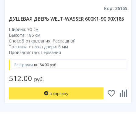
Смотреть все
Код: 36165
Способ открывания
ДУШЕВАЯ ДВЕРЬ WELT-WASSER 600K1-90 90Х185
С раздвижной дверью
Ширина: 90 см
С распашной дверью
Высота: 185 см
Со складной дверью
Способ открывания: Распашной
Толщина стекла двери: 6 мм
С открывающейся дверью
Производство: Германия
Высота кабины
Рассрочка
по 64.00 руб.
Высокие
Низкие
512.00
руб.
200 см
До 200 см
в корзину
Смотреть все
Комплектующие
Сифоны
Ролики
Скребки