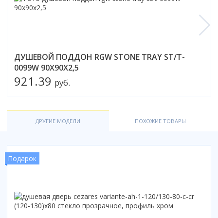
Смотреть все
Способ открывания
С раздвижной дверью
С распашной дверью
ДУШЕВОЙ ПОДДОН RGW STONE TRAY ST/T-
Со складной дверью
0099W 90Х90X2,5
С открывающейся дверью
921.39
руб.
Высота кабины
Высокие
Низкие
ДРУГИЕ МОДЕЛИ
ПОХОЖИЕ ТОВАРЫ
200 см
До 200 см
Подарок
Смотреть все
Комплектующие
Сифоны
Ролики
Скребки