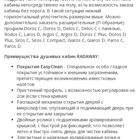
Смотреть все
кабины непосредственно на полу, есть возможность заказа
кабины без порога. В такой ситуации нижний
Способ открывания
горизонтальный уплотнитель размером выше. Можно
дополнительно заказать расширительные (П-образные)
С раздвижной дверью
профили.Doros C, Doros D, Delos C, Delos C с панелью,
С распашной дверью
Rodos C, Laros D, Argos C, Argos D, Doros C Plus, Doros D
Plus, Siros C, Siros C Compact, Giaros C, Giaros D, Paros C,
Со складной дверью
Paros D.
С открывающейся дверью
Преимущества душевых кабин RADAWAY:
Высота кабины
Покрытие EasyClean
- Специальное особо гладкое
Высокие
покрытие устойчивое к внешним загрязнениям,
Низкие
препятствующее возникновению известковых
налётов.
200 см
Пристенный профиль, с возможностью регулировки на
До 200 см
2см (если стена кривая)
Смотреть все
Распашной механизм открытия дверей с
микролифтом, опускающий и поднимающий дверь при
ее открытии или закрытии
Комплектующие
Двойные ролики с подшипниками хромированной
Сифоны
крышкой, с быстрой расфиксацией, что позволяет
Ролики
легко и быстро снять дверь для чистки кабины.
Элегантные и надежные хромированные ручки и
Скребки