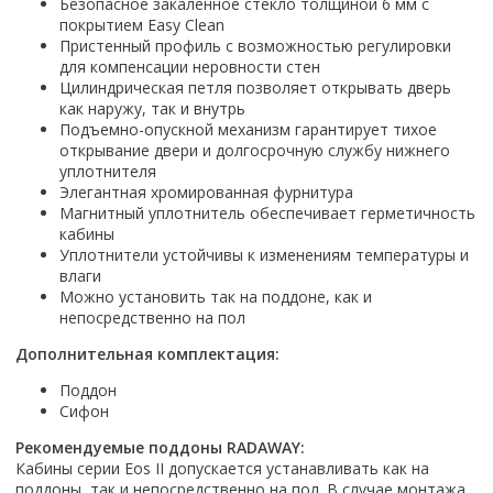
Настольный
Безопасное закаленное стекло толщиной 6 мм с
Страна производитель
Комплектующие для ванн
Италия
Недорогие
С отверстием под смеситель
покрытием Easy Clean
Пылесосы
Форма
Страна производитель
Германия
Страна производитель
Каркас
Пристенный профиль с возможностью регулировки
Россия
Дорогие
С пьедесталом
Прямоугольные
Великобритания
для компенсации неровности стен
Польша
Электровеники, электрошвабры
Германия
Ножки
Смотреть все
Уцененные
С полупьедесталом
Закругленная
Цилиндрическая петля позволяет открывать дверь
Германия
Сербия
Испания
Экраны под ванну
Недорогие по акции
как наружу, так и внутрь
Стеклоочистители
Италия
Размер
Исполнение
Чехия
Подъемно-опускной механизм гарантирует тихое
Италия
Комплектующие для унитазов
Смотреть все
Гидромассажные системы
Китай
40 см
Для дачи
открывание двери и долгосрочную службу нижнего
Мойки высокого давления
Смотреть все
Польша
Гофры
уплотнителя
Wirpool
Смотреть все
50 см
Топ брендов
Для ванной
Смотреть все
Канализационный выпуск
Элегантная хромированная фурнитура
Пароочистители
Китай
60 см
Domani-spa
Умывальник-столешница
Магнитный уплотнитель обеспечивает герметичность
Патрубки
65 см
кабины
River
Подметальные машины
Уличный
Чистящие средства
Сиденья
Уплотнители устойчивы к изменениям температуры и
Смотреть все
Welt-wasser
Смотреть все
Grass
Смотреть все
влаги
Гладильные доски
Esbano
Karcher
Можно установить так на поддоне, как и
Пьедесталы
Насосы
непосредственно на пол
Смотреть все
O2 минерал
Пьедесталы
Аккумуляторные воздуходувки
Vega
Дополнительная комплектация:
Форма
Полупьедесталы
Этажерки, стеллажи, полки
Поддон
Угловая
Сифон
Прямоугольные
Рекомендуемые поддоны RADAWAY:
Квадратная
Кабины серии Eos II допускается устанавливать как на
Полукруглая
поддоны, так и непосредственно на пол. В случае монтажа