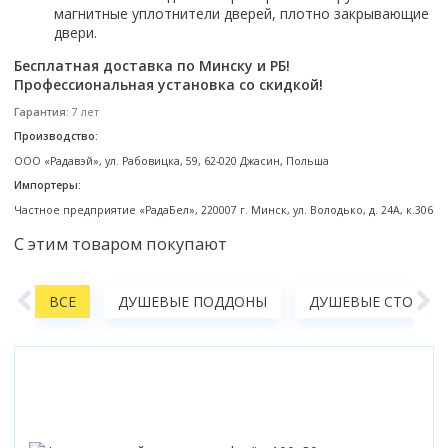
магнитные уплотнители дверей, плотно закрывающие
Коврик для душевой кабины
двери.
Смотреть все
Бесплатная доставка по Минску и РБ!
Профессиональная установка со скидкой!
Гарантия:
7 лет
Производство:
ООО «Радавэй», ул. Рабовицка, 59, 62-020 Джасин, Польша
Импортеры:
Частное предприятие «РадаБел», 220007 г. Минск, ул. Володько, д. 24А, к.306
С этим товаром покупают
А
ВСЕ
ДУШЕВЫЕ ПОДДОНЫ
ДУШЕВЫЕ СТОЙКИ,