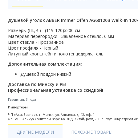
Бойлеры
Полотенцесушители
Душевой уголок ABBER Immer Offen AG60120B Walk-In 120
Кухонные мойки
Размеры (Ш.,В.) - (119-120)х200 см
Материал перегородки - Закаленное стекло, 6 мм
Трапы
Цвет стекла - Прозрачное
Цвет профиля - Черный
Латунный кронштейн и полотенцедержатель
Радиаторы отопления
Дополнительная комплектация:
Котлы отопления
Душевой поддон низкий
Аксессуары для ванной
Доставка по Минску и РБ!
Профессиональная установка со скидкой!
Сифоны и донные клапаны
Гарантия:
3 года
Люки
Импортеры:
ЧП «АкваБизнес», г. Минск, ул. Аннаева, д. 42, оф. 1
Дом и сад
Фошань Алихуа Санитари Варе Ко. ЛТД. Китай, роуд 2. Шангхуа Индастриал Дистри
Готовые кухни
ДРУГИЕ МОДЕЛИ
ПОХОЖИЕ ТОВАРЫ