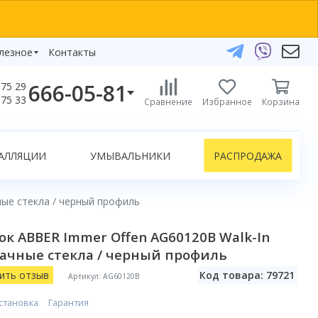
лезное
Контакты
666-05-81
75 29
бзоры
75 33
Сравнение
Избранное
Корзина
елефоны:
икаты
+375 29 666-05-81
+375 33 666-05-81
АЛЛЯЦИИ
УМЫВАЛЬНИКИ
РАСПРОДАЖА
+375 17 243-24-29
ЗАКАЗАТЬ ЗВОНОК
ные стекла / черный профиль
нлайн-консультации:
к ABBER Immer Offen AG60120B Walk-In
Telegram
рачные стекла / черный профиль
Viber
info@bydom.by
ить отзыв
Код товара: 79721
Артикул: AG60120B
становка
Гарантия