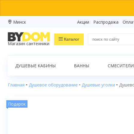
Минск
Акции
Распродажа
Опла
Каталог
Магазин сантехники
Распродажа
ДУШЕВЫЕ КАБИНЫ
ВАННЫ
СМЕСИТЕЛИ
Ванны
Душевые кабины
Главная
Душевое оборудование
Душевые уголки
Душево
Душевые боксы
Подарок
Душевые уголки
Душевые поддоны
Душевые двери и перегородки