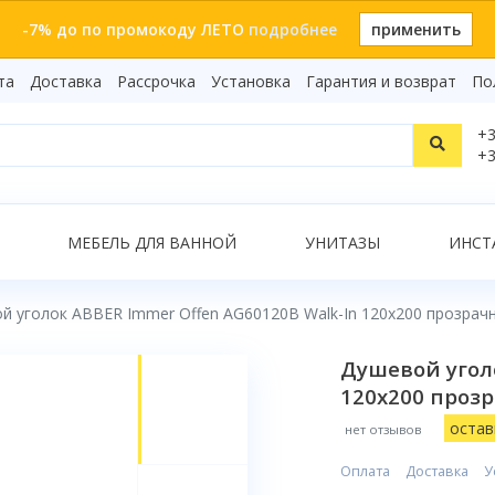
-7% до по промокоду ЛЕТО
подробнее
применить
та
Доставка
Рассрочка
Установка
Гарантия и возврат
По
Статьи
+3
Видеоо
+3
Бренды
Т
Сертиф
Показать все результаты
МЕБЕЛЬ ДЛЯ ВАННОЙ
УНИТАЗЫ
ИНСТ
й уголок ABBER Immer Offen AG60120B Walk-In 120x200 прозрач
О
Душевой уголо
120x200 проз
остав
нет отзывов
Оплата
Доставка
У