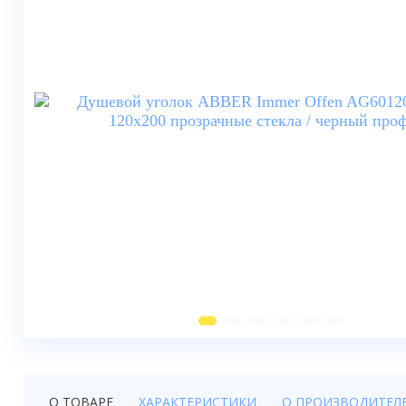
Душевые шторки
Мебель для ванной
Смесители
Душевые стойки, лейки,
комплектующие
Унитазы
Инсталляции
Умывальники
Биде
Писсуары
Вентиляция
О ТОВАРЕ
ХАРАКТЕРИСТИКИ
О ПРОИЗВОДИТЕЛ