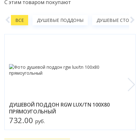
С этим товаром покупают
Смотреть все
Способ открывания
А
ВСЕ
ДУШЕВЫЕ ПОДДОНЫ
ДУШЕВЫЕ СТОЙКИ,
С раздвижной дверью
С распашной дверью
Со складной дверью
С открывающейся дверью
Высота кабины
Высокие
Низкие
200 см
До 200 см
Смотреть все
ДУШЕВОЙ ПОДДОН RGW LUX/TN 100X80
ПРЯМОУГОЛЬНЫЙ
Комплектующие
732.00
руб.
Сифоны
Ролики
Скребки