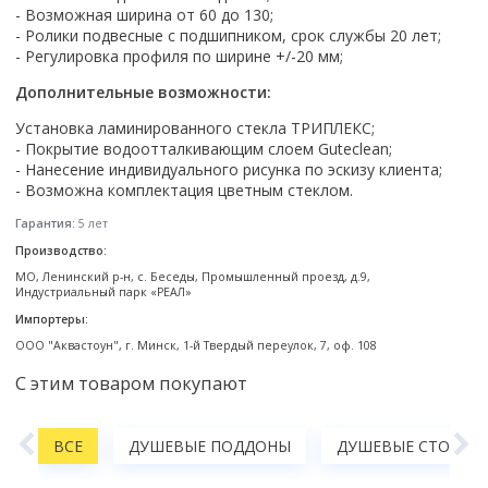
Настольный
Страна производитель
- Возможная ширина от 60 до 130;
Комплектующие для ванн
Италия
Недорогие
С отверстием под смеситель
Пылесосы
Форма
Страна производитель
- Ролики подвесные с подшипником, срок службы 20 лет;
Германия
Страна производитель
Каркас
Россия
Дорогие
С пьедесталом
- Регулировка профиля по ширине +/-20 мм;
Прямоугольные
Великобритания
Польша
Электровеники, электрошвабры
Германия
Ножки
Смотреть все
Уцененные
С полупьедесталом
Закругленная
Германия
Дополнительные возможности:
Сербия
Испания
Экраны под ванну
Недорогие по акции
Стеклоочистители
Италия
Размер
Исполнение
Чехия
Установка ламинированного стекла ТРИПЛЕКС;
Италия
Комплектующие для унитазов
Смотреть все
Гидромассажные системы
Китай
40 см
Для дачи
- Покрытие водоотталкивающим слоем Guteclean;
Мойки высокого давления
Смотреть все
Польша
Гофры
- Нанесение индивидуального рисунка по эскизу клиента;
Wirpool
Смотреть все
50 см
Топ брендов
Для ванной
Смотреть все
Канализационный выпуск
- Возможна комплектация цветным стеклом.
Пароочистители
Китай
60 см
Domani-spa
Умывальник-столешница
Патрубки
Гарантия:
5 лет
65 см
River
Подметальные машины
Уличный
Чистящие средства
Сиденья
Производство:
Смотреть все
Welt-wasser
Смотреть все
Grass
Смотреть все
Гладильные доски
МО, Ленинский р-н, с. Беседы, Промышленный проезд, д.9,
Esbano
Karcher
Индустриальный парк «РЕАЛ»
Пьедесталы
Насосы
Смотреть все
O2 минерал
Импортеры:
Пьедесталы
Аккумуляторные воздуходувки
ООО "Аквастоун", г. Минск, 1-й Твердый переулок, 7, оф. 108
Vega
Форма
Полупьедесталы
Этажерки, стеллажи, полки
С этим товаром покупают
Угловая
Прямоугольные
А
ВСЕ
ДУШЕВЫЕ ПОДДОНЫ
ДУШЕВЫЕ СТОЙКИ,
Квадратная
Полукруглая