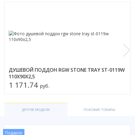
Смотреть все
Способ открывания
С раздвижной дверью
С распашной дверью
Со складной дверью
С открывающейся дверью
Высота кабины
Высокие
ДУШЕВОЙ ПОДДОН RGW STONE TRAY ST-0119W
Низкие
110Х90X2,5
1 171.74
200 см
руб.
До 200 см
Смотреть все
ДРУГИЕ МОДЕЛИ
ПОХОЖИЕ ТОВАРЫ
Комплектующие
Сифоны
Ролики
Подарок
Скребки