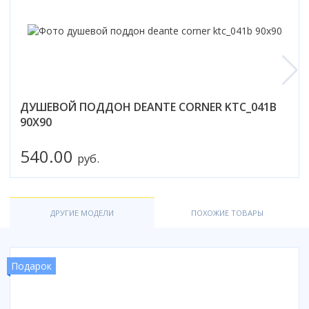
Смотреть все
Способ открывания
С раздвижной дверью
С распашной дверью
Со складной дверью
ДУШЕВОЙ ПОДДОН DEANTE CORNER KTC_041B
С открывающейся дверью
90X90
Высота кабины
540.00
Высокие
руб.
Низкие
200 см
До 200 см
ДРУГИЕ МОДЕЛИ
ПОХОЖИЕ ТОВАРЫ
Смотреть все
Комплектующие
Подарок
Сифоны
Ролики
Скребки