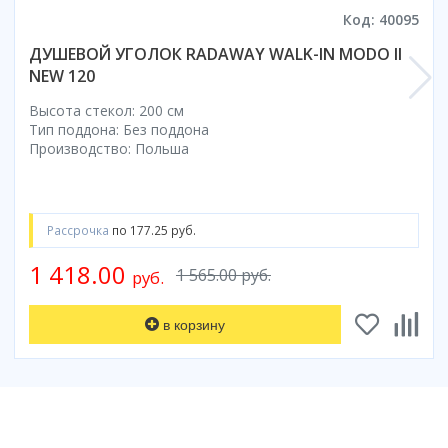
Смотреть все
Код: 40095
ДУШЕВОЙ УГОЛОК RADAWAY WALK-IN MODO II
Способ открывания
NEW 120
С раздвижной дверью
С распашной дверью
Высота стекол: 200 см
Тип поддона: Без поддона
Со складной дверью
Производство: Польша
С открывающейся дверью
Высота кабины
Высокие
Рассрочка
по 177.25 руб.
Низкие
1 418.00
1 565.00 руб.
200 см
руб.
До 200 см
в корзину
Смотреть все
Комплектующие
Сифоны
Ролики
Скребки