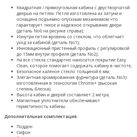
Настольный
Страна производитель
Комплектующие для ванн
Италия
Недорогие
С отверстием под смеситель
Пылесосы
Квадратная / прямоугольная кабина с двустворчатой
Форма
Страна производитель
Германия
Страна производитель
Каркас
Россия
Дорогие
дверью на петлях. Петля изготовлена из латуни и
С пьедесталом
Прямоугольные
Великобритания
Польша
Электровеники, электрошвабры
оснащена подъемно-опускным механизмом что
Германия
Ножки
Смотреть все
Уцененные
С полупьедесталом
Закругленная
гарантирует тихое и надежное открывание двери
Германия
Сербия
Испания
Экраны под ванну
Недорогие по акции
Стеклоочистители
(деталь No0 на рисунке справа);
Италия
Размер
Исполнение
Чехия
Италия
Комплектующие для унитазов
Изнутри петля вровень со стеклом, что облегчает
Смотреть все
Гидромассажные системы
Китай
40 см
Для дачи
Мойки высокого давления
уход за кабиной (деталь No1);
Смотреть все
Польша
Гофры
Инновационный пристенный профиль с регулировкой
Wirpool
Смотреть все
50 см
Топ брендов
Для ванной
Смотреть все
Канализационный выпуск
Пароочистители
до 15мм внутри профиля (деталь No2);
Китай
60 см
Domani-spa
Умывальник-столешница
На все стекла стандартно наносится покрытие Easy
Патрубки
65 см
River
Подметальные машины
Уличный
Clean, которое помогает содержать кабину в чистоте;
Чистящие средства
Сиденья
Безопасное калёное стекло толщиной 6 мм;
Смотреть все
Welt-wasser
Смотреть все
Grass
Смотреть все
Гладильные доски
Элегантная хромированная фурнитура (деталь No3)-
Esbano
Karcher
изготовленная в технологии Chrome+ (высокая
Пьедесталы
Насосы
степень блеска);
Смотреть все
O2 минерал
Пьедесталы
Высота кабин и дверей составляет 2 метра;
Аккумуляторные воздуходувки
Vega
Магнитные уплотнители обеспечивают
Форма
Полупьедесталы
Этажерки, стеллажи, полки
герметичность кабины.
Угловая
Дополнительная комплектация:
Прямоугольные
Квадратная
Поддон
Сифон
Полукруглая