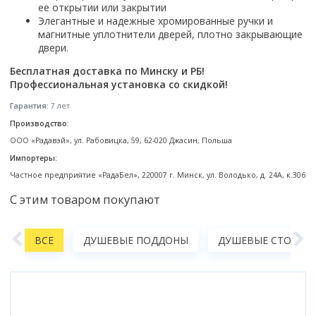
ее открытии или закрытии
Коврик для душевой кабины
Элегантные и надежные хромированные ручки и
магнитные уплотнители дверей, плотно закрывающие
Смотреть все
двери.
Бесплатная доставка по Минску и РБ!
Профессиональная установка со скидкой!
Гарантия:
7 лет
Производство:
ООО «Радавэй», ул. Рабовицка, 59, 62-020 Джасин, Польша
Импортеры:
Частное предприятие «РадаБел», 220007 г. Минск, ул. Володько, д. 24А, к.306
С этим товаром покупают
А
ВСЕ
ДУШЕВЫЕ ПОДДОНЫ
ДУШЕВЫЕ СТОЙКИ,