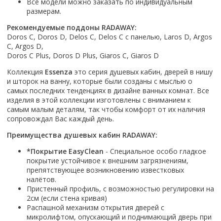
Все модели можно заказать по индивидуальным
Смотреть все
размерам.
Способ открывания
Рекомендуемые поддоны RADAWAY:
Doros C, Doros D, Delos C, Delos C с панелью, Laros D, Argos
С раздвижной дверью
C, Argos D,
С распашной дверью
Doros C Plus, Doros D Plus, Giaros C, Giaros D
Со складной дверью
Коллекция
Essenza
это серия душевых кабин, дверей в нишу
С открывающейся дверью
и шторок на ванну, которые были созданы с мыслью о
самых последних тенденциях в дизайне ванных комнат. Все
Высота кабины
изделия в этой коллекции изготовлены с вниманием к
самым малым деталям, так чтобы комфорт от их наличия
Высокие
сопровождал Вас каждый день.
Низкие
Преимущества душевых кабин RADAWAY:
200 см
До 200 см
*Покрытие EasyClean
- Специальное особо гладкое
покрытие устойчивое к внешним загрязнениям,
Смотреть все
препятствующее возникновению известковых
налётов.
Комплектующие
Пристенный профиль, с возможностью регулировки на
Сифоны
2см (если стена кривая)
Ролики
Распашной механизм открытия дверей с
микролифтом, опускающий и поднимающий дверь при
Скребки