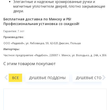
Элегантные и надежные хромированные ручки и
Смотреть все
магнитные уплотнители дверей, плотно закрывающие
двери.
Способ открывания
Бесплатная доставка по Минску и РБ!
С раздвижной дверью
Профессиональная установка со скидкой!
С распашной дверью
Гарантия:
7 лет
Со складной дверью
Производство:
С открывающейся дверью
ООО «Радавэй», ул. Рабовицка, 59, 62-020 Джасин, Польша
Высота кабины
Импортеры:
Высокие
Частное предприятие «РадаБел», 220007 г. Минск, ул. Володько, д. 24А, к.306
Низкие
С этим товаром покупают
200 см
До 200 см
А
ВСЕ
ДУШЕВЫЕ ПОДДОНЫ
ДУШЕВЫЕ СТОЙКИ,
Смотреть все
Комплектующие
Сифоны
Ролики
Скребки