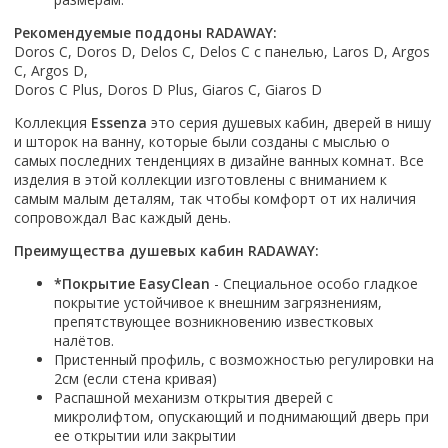
Настольный
Страна производитель
Комплектующие для ванн
Италия
Недорогие
С отверстием под смеситель
Пылесосы
Форма
Страна производитель
Рекомендуемые поддоны RADAWAY:
Германия
Страна производитель
Каркас
Россия
Дорогие
С пьедесталом
Doros C, Doros D, Delos C, Delos C с панелью, Laros D, Argos
Прямоугольные
Великобритания
Польша
Электровеники, электрошвабры
Германия
Ножки
Смотреть все
Уцененные
C, Argos D,
С полупьедесталом
Закругленная
Германия
Сербия
Doros C Plus, Doros D Plus, Giaros C, Giaros D
Испания
Экраны под ванну
Недорогие по акции
Стеклоочистители
Италия
Размер
Исполнение
Чехия
Италия
Комплектующие для унитазов
Смотреть все
Коллекция
Essenza
это серия душевых кабин, дверей в нишу
Гидромассажные системы
Китай
40 см
Для дачи
Мойки высокого давления
Смотреть все
и шторок на ванну, которые были созданы с мыслью о
Польша
Гофры
Wirpool
Смотреть все
50 см
самых последних тенденциях в дизайне ванных комнат. Все
Топ брендов
Для ванной
Смотреть все
Канализационный выпуск
Пароочистители
изделия в этой коллекции изготовлены с вниманием к
Китай
60 см
Domani-spa
Умывальник-столешница
Патрубки
самым малым деталям, так чтобы комфорт от их наличия
65 см
River
Подметальные машины
Уличный
Чистящие средства
сопровождал Вас каждый день.
Сиденья
Смотреть все
Welt-wasser
Смотреть все
Grass
Смотреть все
Преимущества душевых кабин RADAWAY:
Гладильные доски
Esbano
Karcher
Пьедесталы
*Покрытие EasyClean
- Специальное особо гладкое
Насосы
Смотреть все
O2 минерал
покрытие устойчивое к внешним загрязнениям,
Пьедесталы
Аккумуляторные воздуходувки
Vega
препятствующее возникновению известковых
Форма
Полупьедесталы
налётов.
Этажерки, стеллажи, полки
Угловая
Пристенный профиль, с возможностью регулировки на
2см (если стена кривая)
Прямоугольные
Распашной механизм открытия дверей с
Квадратная
микролифтом, опускающий и поднимающий дверь при
ее открытии или закрытии
Полукруглая