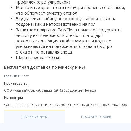
Настольный
профилей (с регулировкой)
Страна производитель
Комплектующие для ванн
Италия
Недорогие
С отверстием под смеситель
Пылесосы
Монтажные кронштейны изнутри вровень cо стенкой,
Форма
Страна производитель
Германия
Страна производитель
Каркас
Россия
Дорогие
С пьедесталом
что облегчает очистку стекол
Прямоугольные
Великобритания
Польша
Электровеники, электрошвабры
Эту душевую кабину возможно установить так на
Германия
Ножки
Смотреть все
Уцененные
С полупьедесталом
Закругленная
Германия
поддоне, как и непосредственно на пол
Сербия
Испания
Экраны под ванну
Недорогие по акции
Стеклоочистители
Защитное покрытие EasyClean помогает содержать
Италия
Размер
Исполнение
Чехия
Италия
Комплектующие для унитазов
чистоту на поверхности стекол. Благодаря
Смотреть все
Гидромассажные системы
Китай
40 см
Для дачи
Мойки высокого давления
водоотталкивающим свойствам капли воды не
Смотреть все
Польша
Гофры
удерживаются на поверхности стекла и быстро
Wirpool
Смотреть все
50 см
Топ брендов
Для ванной
Смотреть все
Канализационный выпуск
Пароочистители
стекают, не оставляя следа
Китай
60 см
Domani-spa
Умывальник-столешница
Ширина входа - 80 см
Патрубки
65 см
River
Подметальные машины
Уличный
Чистящие средства
Сиденья
Бесплатная доставка по Минску и РБ!
Смотреть все
Welt-wasser
Смотреть все
Grass
Смотреть все
Гладильные доски
Гарантия:
7 лет
Esbano
Karcher
Пьедесталы
Насосы
Производство:
Смотреть все
O2 минерал
Пьедесталы
ООО «Радавэй», ул. Рабовицка, 59, 62-020 Джасин, Польша
Аккумуляторные воздуходувки
Vega
Форма
Полупьедесталы
Импортеры:
Этажерки, стеллажи, полки
Угловая
Частное предприятие «РадаБел», 220007 г. Минск, ул. Володько, д. 24А, к.306
Прямоугольные
ДРУГИЕ МОДЕЛИ
ПОХОЖИЕ ТОВАРЫ
Квадратная
Полукруглая