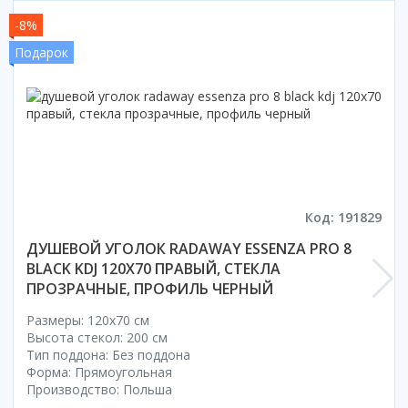
Смотреть все
-8%
Способ открывания
Подарок
С раздвижной дверью
С распашной дверью
Со складной дверью
С открывающейся дверью
Высота кабины
Высокие
Код: 191829
Низкие
ДУШЕВОЙ УГОЛОК RADAWAY ESSENZA PRO 8
200 см
BLACK KDJ 120X70 ПРАВЫЙ, СТЕКЛА
До 200 см
ПРОЗРАЧНЫЕ, ПРОФИЛЬ ЧЕРНЫЙ
Смотреть все
Размеры: 120x70 cм
Комплектующие
Высота стекол: 200 см
Тип поддона: Без поддона
Сифоны
Форма: Прямоугольная
Ролики
Производство: Польша
Скребки