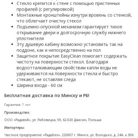
Настольный
Страна производитель
Стекло крепится к стене с помощью пристенных
Комплектующие для ванн
Италия
Недорогие
С отверстием под смеситель
Пылесосы
Форма
профилей (с регулировкой)
Страна производитель
Германия
Страна производитель
Каркас
Россия
Дорогие
С пьедесталом
Монтажные кронштейны изнутри вровень со стенкой,
Прямоугольные
Великобритания
Польша
Электровеники, электрошвабры
Германия
Ножки
что облегчает очистку стекол
Смотреть все
Уцененные
С полупьедесталом
Закругленная
Германия
Подъемно-опускной механизм гарантирует тихое
Сербия
Испания
Экраны под ванну
Недорогие по акции
Стеклоочистители
открывание двери и долгосрочную службу нижнего
Италия
Размер
Исполнение
Чехия
Италия
Комплектующие для унитазов
Смотреть все
уплотнителя
Гидромассажные системы
Китай
40 см
Для дачи
Мойки высокого давления
Смотреть все
Эту душевую кабину возможно установить так на
Польша
Гофры
Wirpool
Смотреть все
50 см
Топ брендов
Для ванной
поддоне, как и непосредственно на пол
Смотреть все
Канализационный выпуск
Пароочистители
Защитное покрытие EasyClean помогает содержать
Китай
60 см
Domani-spa
Умывальник-столешница
Патрубки
чистоту на поверхности стекол. Благодаря
65 см
River
Подметальные машины
Уличный
Чистящие средства
водоотталкивающим свойствам капли воды не
Сиденья
Смотреть все
удерживаются на поверхности стекла и быстро
Welt-wasser
Смотреть все
Grass
Смотреть все
Гладильные доски
стекают, не оставляя следа
Esbano
Karcher
Ширина входа - 60 см
Пьедесталы
Насосы
Смотреть все
O2 минерал
Пьедесталы
Бесплатная доставка по Минску и РБ!
Аккумуляторные воздуходувки
Vega
Форма
Полупьедесталы
Гарантия:
7 лет
Этажерки, стеллажи, полки
Угловая
Производство:
Прямоугольные
ООО «Радавэй», ул. Рабовицка, 59, 62-020 Джасин, Польша
Квадратная
Импортеры:
Полукруглая
Частное предприятие «РадаБел», 220007 г. Минск, ул. Володько, д. 24А, к.306