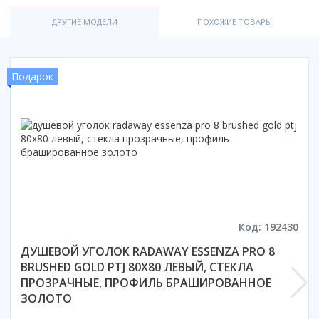
Смотреть все
ДРУГИЕ МОДЕЛИ
ПОХОЖИЕ ТОВАРЫ
Способ открывания
С раздвижной дверью
С распашной дверью
Подарок
Со складной дверью
С открывающейся дверью
Высота кабины
Высокие
Низкие
200 см
До 200 см
Код: 192430
Смотреть все
ДУШЕВОЙ УГОЛОК RADAWAY ESSENZA PRO 8
Комплектующие
BRUSHED GOLD PTJ 80X80 ЛЕВЫЙ, СТЕКЛА
Сифоны
ПРОЗРАЧНЫЕ, ПРОФИЛЬ БРАШИРОВАННОЕ
ЗОЛОТО
Ролики
Скребки