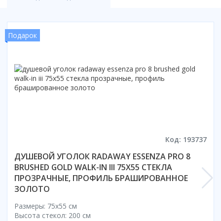
Смотреть все
Способ открывания
Подарок
С раздвижной дверью
С распашной дверью
Со складной дверью
С открывающейся дверью
Высота кабины
Высокие
Низкие
200 см
Код: 193737
До 200 см
ДУШЕВОЙ УГОЛОК RADAWAY ESSENZA PRO 8
Смотреть все
BRUSHED GOLD WALK-IN III 75X55 СТЕКЛА
ПРОЗРАЧНЫЕ, ПРОФИЛЬ БРАШИРОВАННОЕ
Комплектующие
ЗОЛОТО
Сифоны
Размеры: 75x55 cм
Ролики
Высота стекол: 200 см
Скребки