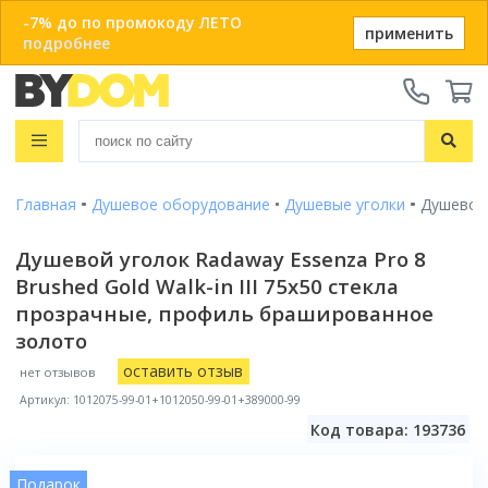
-7% до по промокоду ЛЕТО
применить
подробнее
Телефоны:
+375 29 666-05-81
+375 33 666-05-81
Распродажа
+375 17 243-24-29
Показать все результаты
Главная
Душевое оборудование
Душевые уголки
Душевой 
Ванны
ЗАКАЗАТЬ ЗВОНОК
Душевые кабины
Душевой уголок Radaway Essenza Pro 8
Душевые кабины с ванной
Brushed Gold Walk-in III 75x50 стекла
Онлайн-консультации:
Душевые кабины
Материал
Telegram
прозрачные, профиль брашированное
Душевые уголки
Акриловые
Душевые боксы
Популярный размер
Viber
золото
Чугунные
Душевые поддоны
info@bydom.by
80x80
оставить отзыв
Стальные
нет отзывов
Душевые уголки
Популярный размер бокса
Душевые двери
90x90
Из искусственного камня
Артикул: 1012075-99-01+1012050-99-01+389000-99
135x135
100x100
Душевые поддоны
Душевые стойки
Размер
Смотреть все
Код товара: 193736
150x80
120x80
80x80
Комплектующие для душа
150x150
Душевые двери и перегородки
Размер
Форма
Смотреть все
90x90
Подарок