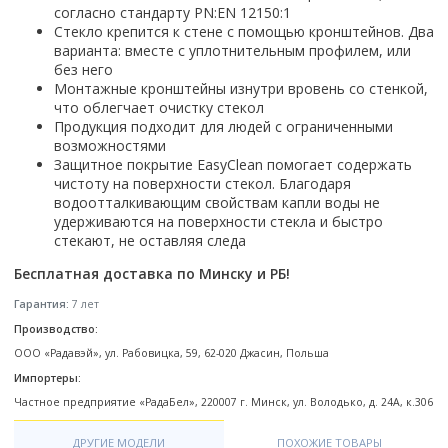
Настольный
Страна производитель
согласно стандарту PN:EN 12150:1
Комплектующие для ванн
Италия
Недорогие
С отверстием под смеситель
Пылесосы
Форма
Страна производитель
Стекло крепится к стене с помощью кронштейнов. Два
Германия
Страна производитель
Каркас
Россия
Дорогие
С пьедесталом
варианта: вместе с уплотнительным профилем, или
Прямоугольные
Великобритания
Польша
Электровеники, электрошвабры
Германия
Ножки
Смотреть все
Уцененные
без него
С полупьедесталом
Закругленная
Германия
Сербия
Монтажные кронштейны изнутри вровень со стенкой,
Испания
Экраны под ванну
Недорогие по акции
Стеклоочистители
что облегчает очистку стекол
Италия
Размер
Исполнение
Чехия
Италия
Комплектующие для унитазов
Смотреть все
Продукция подходит для людей с ограниченными
Гидромассажные системы
Китай
40 см
Для дачи
Мойки высокого давления
Смотреть все
Польша
Гофры
возможностями
Wirpool
Смотреть все
50 см
Топ брендов
Для ванной
Защитное покрытие EasyClean помогает содержать
Смотреть все
Канализационный выпуск
Пароочистители
чистоту на поверхности стекол. Благодаря
Китай
60 см
Domani-spa
Умывальник-столешница
Патрубки
водоотталкивающим свойствам капли воды не
65 см
River
Подметальные машины
Уличный
Чистящие средства
удерживаются на поверхности стекла и быстро
Сиденья
Смотреть все
Welt-wasser
Смотреть все
стекают, не оставляя следа
Grass
Смотреть все
Гладильные доски
Esbano
Karcher
Бесплатная доставка по Минску и РБ!
Пьедесталы
Насосы
Смотреть все
O2 минерал
Пьедесталы
Гарантия:
7 лет
Аккумуляторные воздуходувки
Vega
Производство:
Форма
Полупьедесталы
Этажерки, стеллажи, полки
ООО «Радавэй», ул. Рабовицка, 59, 62-020 Джасин, Польша
Угловая
Импортеры:
Прямоугольные
Частное предприятие «РадаБел», 220007 г. Минск, ул. Володько, д. 24А, к.306
Квадратная
Полукруглая
ДРУГИЕ МОДЕЛИ
ПОХОЖИЕ ТОВАРЫ