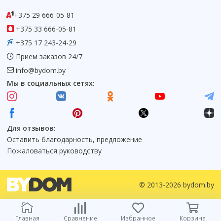
Смотреть все
+375 29 666-05-81
Способ открывания
+375 33 666-05-81
С раздвижной дверью
+375 17 243-24-29
С распашной дверью
Прием заказов 24/7
Со складной дверью
info@bydom.by
С открывающейся дверью
Мы в социальных сетях:
Высота кабины
Высокие
Низкие
Для отзывов:
200 см
Оставить благодарность, предложение
До 200 см
Пожаловаться руководству
Смотреть все
Комплектующие
© 2013-2026 bydom.by
Сифоны
Ролики
Главная
Сравнение
Избранное
Корзина
Скребки