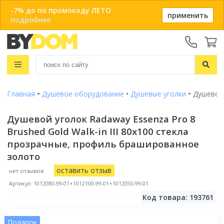
-7% до по промокоду ЛЕТО
применить
подробнее
Телефоны:
+375 29 666-05-81
+375 33 666-05-81
Распродажа
+375 17 243-24-29
Показать все результаты
Главная
Душевое оборудование
Душевые уголки
Душевой 
Ванны
ЗАКАЗАТЬ ЗВОНОК
Душевые кабины
Душевой уголок Radaway Essenza Pro 8
Душевые кабины с ванной
Brushed Gold Walk-in III 80x100 стекла
Онлайн-консультации:
Душевые кабины
Материал
Telegram
прозрачные, профиль брашированное
Душевые уголки
Акриловые
Душевые боксы
Популярный размер
Viber
золото
Чугунные
Душевые поддоны
info@bydom.by
80x80
оставить отзыв
Стальные
нет отзывов
Душевые уголки
Популярный размер бокса
Душевые двери
90x90
Из искусственного камня
Артикул: 1012080-99-01+1012100-99-01+1012050-99-01
135x135
100x100
Душевые поддоны
Душевые стойки
Размер
Смотреть все
Код товара: 193761
150x80
120x80
80x80
Комплектующие для душа
150x150
Душевые двери и перегородки
Размер
Форма
Смотреть все
90x90
Подарок