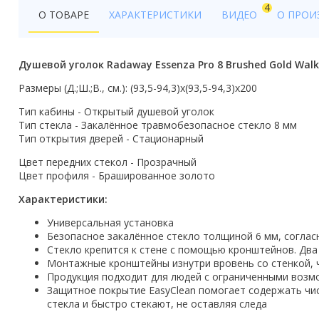
4
Бойлеры
О ТОВАРЕ
ХАРАКТЕРИСТИКИ
ВИДЕО
О ПРОИ
Полотенцесушители
Душевой уголок Radaway Essenza Pro 8 Brushed Gold Wal
Кухонные мойки
Размеры (Д.;Ш.;В., см.): (93,5-94,3)x(93,5-94,3)x200
Трапы
Тип кабины - Открытый душевой уголок
Тип стекла - Закалённое травмобезопасное стекло 8 мм
Радиаторы отопления
Тип открытия дверей - Стационарный
Котлы отопления
Цвет передних стекол - Прозрачный
Цвет профиля - Брашированное золото
Аксессуары для ванной
Характеристики:
Сифоны и донные клапаны
Универсальная установка
Безопасное закалённое стекло толщиной 6 мм, соглас
Люки
Стекло крепится к стене с помощью кронштейнов. Два
Монтажные кронштейны изнутри вровень со стенкой, ч
Дом и сад
Продукция подходит для людей с ограниченными воз
Защитное покрытие EasyClean помогает содержать чи
стекла и быстро стекают, не оставляя следа
Готовые кухни