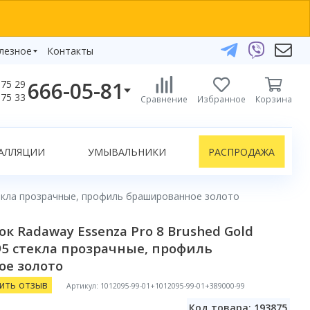
лезное
Контакты
666-05-81
75 29
бзоры
75 33
Сравнение
Избранное
Корзина
елефоны:
икаты
+375 29 666-05-81
+375 33 666-05-81
АЛЛЯЦИИ
УМЫВАЛЬНИКИ
РАСПРОДАЖА
+375 17 243-24-29
ЗАКАЗАТЬ ЗВОНОК
 стекла прозрачные, профиль брашированное золото
нлайн-консультации:
к Radaway Essenza Pro 8 Brushed Gold
Telegram
5x95 стекла прозрачные, профиль
Viber
е золото
info@bydom.by
ить отзыв
Артикул: 1012095-99-01+1012095-99-01+389000-99
Код товара: 193875