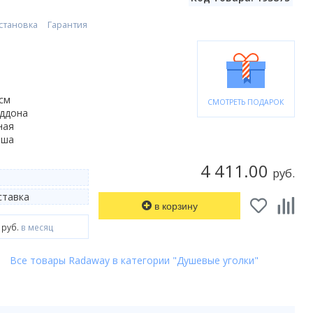
становка
Гарантия
 см
СМОТРЕТЬ ПОДАРОК
оддона
ная
ьша
4 411.00
руб.
тавка
в корзину
 руб.
в месяц
Все товары Radaway в категории "Душевые уголки"