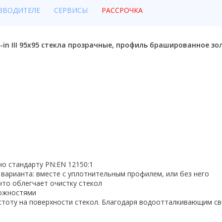
ЗВОДИТЕЛЕ
СЕРВИСЫ
РАССРОЧКА
k-in III 95x95 стекла прозрачные, профиль брашированное зо
но стандарту PN:EN 12150:1
 варианта: вместе с уплотнительным профилем, или без него
то облегчает очистку стекол
можностями
стоту на поверхности стекол. Благодаря водоотталкивающим св