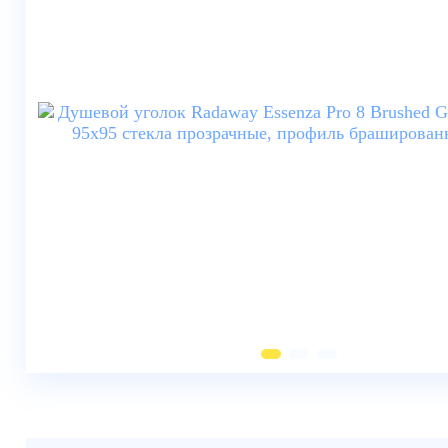
Душевые шторки
Мебель для ванной
Смесители
Душевые стойки, лейки,
комплектующие
Унитазы
Инсталляции
Умывальники
Биде
Писсуары
Вентиляция