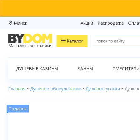
Минск
Акции
Распродажа
Опла
Каталог
Магазин сантехники
Распродажа
ДУШЕВЫЕ КАБИНЫ
ВАННЫ
СМЕСИТЕЛИ
Ванны
Душевые кабины
Главная
Душевое оборудование
Душевые уголки
Душево
Душевые боксы
Подарок
Душевые уголки
Душевые поддоны
Душевые двери и перегородки