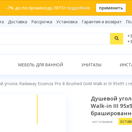
-7% до по промокоду ЛЕТО
подробнее
применить
та
Доставка
Рассрочка
Установка
Гарантия и возврат
По
Статьи
+3
Видеоо
+3
Бренды
Т
Сертиф
Показать все результаты
МЕБЕЛЬ ДЛЯ ВАННОЙ
УНИТАЗЫ
ИНСТ
й уголок Radaway Essenza Pro 8 Brushed Gold Walk-in III 95x95
О
Душевой уголо
Walk-in III 9
брашированно
остав
нет отзывов