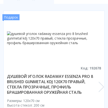
Смотреть все
Способ открывания
Подарок
С раздвижной дверью
С распашной дверью
Со складной дверью
С открывающейся дверью
Высота кабины
Высокие
Низкие
200 см
Код: 192678
До 200 см
ДУШЕВОЙ УГОЛОК RADAWAY ESSENZA PRO 8
Смотреть все
BRUSHED GUNMETAL KDJ 120X70 ПРАВЫЙ,
СТЕКЛА ПРОЗРАЧНЫЕ, ПРОФИЛЬ
Комплектующие
БРАШИРОВАННАЯ ОРУЖЕЙНАЯ СТАЛЬ
Сифоны
Размеры: 120x70 cм
Ролики
Высота стекол: 200 см
Скребки