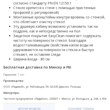
Настольный
Страна производитель
согласно стандарту PN:EN 12150:1
Комплектующие для ванн
Италия
Недорогие
С отверстием под смеситель
Пылесосы
Форма
Страна производитель
Стекло крепится к стене с помощью пристенных
Германия
Страна производитель
Каркас
Россия
Дорогие
С пьедесталом
профилей (с регулировкой)
Прямоугольные
Великобритания
Польша
Электровеники, электрошвабры
Германия
Ножки
Смотреть все
Уцененные
Монтажные кронштейны изнутри вровень со стенкой,
С полупьедесталом
Закругленная
Германия
Сербия
что облегчает очистку стекол
Испания
Экраны под ванну
Недорогие по акции
Стеклоочистители
Эту душевую кабину возможно установить так на
Италия
Размер
Исполнение
Чехия
Италия
Комплектующие для унитазов
Смотреть все
поддоне, как и непосредственно на пол
Гидромассажные системы
Китай
40 см
Для дачи
Мойки высокого давления
Смотреть все
Польша
Гофры
Защитное покрытие EasyClean помогает содержать
Wirpool
Смотреть все
50 см
Топ брендов
Для ванной
чистоту на поверхности стекол. Благодаря
Смотреть все
Канализационный выпуск
Пароочистители
водоотталкивающим свойствам капли воды не
Китай
60 см
Domani-spa
Умывальник-столешница
Патрубки
удерживаются на поверхности стекла и быстро
65 см
River
Подметальные машины
Уличный
Чистящие средства
стекают, не оставляя следа
Сиденья
Смотреть все
Welt-wasser
Смотреть все
Ширина входа - 80 см
Grass
Смотреть все
Гладильные доски
Esbano
Karcher
Бесплатная доставка по Минску и РБ!
Пьедесталы
Насосы
Смотреть все
O2 минерал
Пьедесталы
Гарантия:
7 лет
Аккумуляторные воздуходувки
Vega
Производство:
Форма
Полупьедесталы
Этажерки, стеллажи, полки
ООО «Радавэй», ул. Рабовицка, 59, 62-020 Джасин, Польша
Угловая
Импортеры:
Прямоугольные
Частное предприятие «РадаБел», 220007 г. Минск, ул. Володько, д. 24А, к.306
Квадратная
Полукруглая
ДРУГИЕ МОДЕЛИ
ПОХОЖИЕ ТОВАРЫ