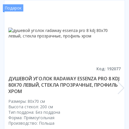
Смотреть все
Подарок
Способ открывания
С раздвижной дверью
С распашной дверью
Со складной дверью
С открывающейся дверью
Высота кабины
Высокие
Код: 192077
Низкие
ДУШЕВОЙ УГОЛОК RADAWAY ESSENZA PRO 8 KDJ
200 см
80X70 ЛЕВЫЙ, СТЕКЛА ПРОЗРАЧНЫЕ, ПРОФИЛЬ
До 200 см
ХРОМ
Смотреть все
Размеры: 80x70 cм
Комплектующие
Высота стекол: 200 см
Тип поддона: Без поддона
Сифоны
Форма: Прямоугольная
Ролики
Производство: Польша
Скребки