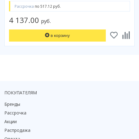
Рассрочка
по 517.12 руб.
Коврик для душевой кабины
Смотреть все
4 137.00
руб.
в корзину
ПОКУПАТЕЛЯМ
Бренды
Рассрочка
Акции
Распродажа
Оплата