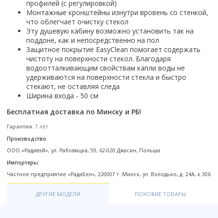
Настольный
профилей (с регулировкой)
Страна производитель
Комплектующие для ванн
Италия
Недорогие
С отверстием под смеситель
Пылесосы
Монтажные кронштейны изнутри вровень со стенкой,
Форма
Страна производитель
Германия
Страна производитель
Каркас
Россия
Дорогие
С пьедесталом
что облегчает очистку стекол
Прямоугольные
Великобритания
Польша
Электровеники, электрошвабры
Эту душевую кабину возможно установить так на
Германия
Ножки
Смотреть все
Уцененные
С полупьедесталом
Закругленная
Германия
поддоне, как и непосредственно на пол
Сербия
Испания
Экраны под ванну
Недорогие по акции
Стеклоочистители
Защитное покрытие EasyClean помогает содержать
Италия
Размер
Исполнение
Чехия
Италия
Комплектующие для унитазов
чистоту на поверхности стекол. Благодаря
Смотреть все
Гидромассажные системы
Китай
40 см
Для дачи
Мойки высокого давления
водоотталкивающим свойствам капли воды не
Смотреть все
Польша
Гофры
удерживаются на поверхности стекла и быстро
Wirpool
Смотреть все
50 см
Топ брендов
Для ванной
Смотреть все
Канализационный выпуск
Пароочистители
стекают, не оставляя следа
Китай
60 см
Domani-spa
Умывальник-столешница
Ширина входа - 50 см
Патрубки
65 см
River
Подметальные машины
Уличный
Чистящие средства
Сиденья
Бесплатная доставка по Минску и РБ!
Смотреть все
Welt-wasser
Смотреть все
Grass
Смотреть все
Гладильные доски
Гарантия:
7 лет
Esbano
Karcher
Пьедесталы
Насосы
Производство:
Смотреть все
O2 минерал
Пьедесталы
ООО «Радавэй», ул. Рабовицка, 59, 62-020 Джасин, Польша
Аккумуляторные воздуходувки
Vega
Форма
Полупьедесталы
Импортеры:
Этажерки, стеллажи, полки
Угловая
Частное предприятие «РадаБел», 220007 г. Минск, ул. Володько, д. 24А, к.306
Прямоугольные
ДРУГИЕ МОДЕЛИ
ПОХОЖИЕ ТОВАРЫ
Квадратная
Полукруглая