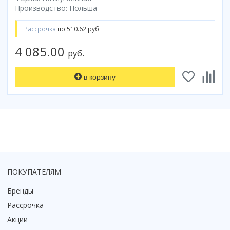
Производство: Польша
Коврик для душевой кабины
Смотреть все
Рассрочка
по 510.62 руб.
4 085.00
руб.
в корзину
ПОКУПАТЕЛЯМ
Бренды
Рассрочка
Акции