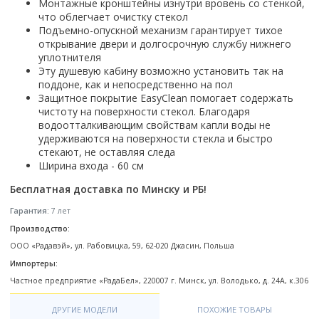
Настольный
Монтажные кронштейны изнутри вровень со стенкой,
Страна производитель
Комплектующие для ванн
Италия
Недорогие
С отверстием под смеситель
что облегчает очистку стекол
Пылесосы
Форма
Страна производитель
Германия
Страна производитель
Каркас
Россия
Подъемно-опускной механизм гарантирует тихое
Дорогие
С пьедесталом
Прямоугольные
Великобритания
открывание двери и долгосрочную службу нижнего
Польша
Электровеники, электрошвабры
Германия
Ножки
Смотреть все
Уцененные
С полупьедесталом
Закругленная
уплотнителя
Германия
Сербия
Испания
Экраны под ванну
Недорогие по акции
Эту душевую кабину возможно установить так на
Стеклоочистители
Италия
Размер
Исполнение
Чехия
поддоне, как и непосредственно на пол
Италия
Комплектующие для унитазов
Смотреть все
Гидромассажные системы
Китай
40 см
Для дачи
Защитное покрытие EasyClean помогает содержать
Мойки высокого давления
Смотреть все
Польша
Гофры
чистоту на поверхности стекол. Благодаря
Wirpool
Смотреть все
50 см
Топ брендов
Для ванной
Смотреть все
Канализационный выпуск
водоотталкивающим свойствам капли воды не
Пароочистители
Китай
60 см
Domani-spa
Умывальник-столешница
удерживаются на поверхности стекла и быстро
Патрубки
65 см
River
стекают, не оставляя следа
Подметальные машины
Уличный
Чистящие средства
Сиденья
Ширина входа - 60 см
Смотреть все
Welt-wasser
Смотреть все
Grass
Смотреть все
Гладильные доски
Esbano
Бесплатная доставка по Минску и РБ!
Karcher
Пьедесталы
Насосы
Смотреть все
O2 минерал
Гарантия:
7 лет
Пьедесталы
Аккумуляторные воздуходувки
Vega
Производство:
Форма
Полупьедесталы
Этажерки, стеллажи, полки
ООО «Радавэй», ул. Рабовицка, 59, 62-020 Джасин, Польша
Угловая
Импортеры:
Прямоугольные
Частное предприятие «РадаБел», 220007 г. Минск, ул. Володько, д. 24А, к.306
Квадратная
Полукруглая
ДРУГИЕ МОДЕЛИ
ПОХОЖИЕ ТОВАРЫ