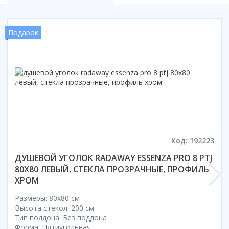
Смотреть все
Способ открывания
Подарок
С раздвижной дверью
С распашной дверью
Со складной дверью
С открывающейся дверью
Высота кабины
Высокие
Низкие
Код: 192223
200 см
До 200 см
ДУШЕВОЙ УГОЛОК RADAWAY ESSENZA PRO 8 PTJ
Смотреть все
80X80 ЛЕВЫЙ, СТЕКЛА ПРОЗРАЧНЫЕ, ПРОФИЛЬ
ХРОМ
Комплектующие
Размеры: 80x80 cм
Сифоны
Высота стекол: 200 см
Ролики
Тип поддона: Без поддона
Форма: Пятиугольная
Скребки