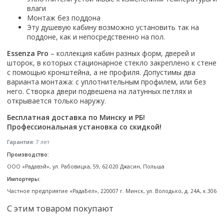
Смотреть все
влаги
Монтаж без поддона
Способ открывания
Эту душевую кабину возможно установить так на
поддоне, как и непосредственно на пол.
С раздвижной дверью
С распашной дверью
Essenza Pro
– коллекция кабин разных форм, дверей и
шторок, в которых стационарное стекло закреплено к стене
Со складной дверью
с помощью кронштейна, а не профиля. Допустимы два
С открывающейся дверью
варианта монтажа: с уплотнительным профилем, или без
него. Створка двери подвешена на латунных петлях и
Высота кабины
открывается только наружу.
Высокие
Бесплатная доставка по Минску и РБ!
Низкие
Профессиональная установка со скидкой!
200 см
Гарантия:
7 лет
До 200 см
Производство:
Смотреть все
ООО «Радавэй», ул. Рабовицка, 59, 62-020 Джасин, Польша
Импортеры:
Комплектующие
Частное предприятие «РадаБел», 220007 г. Минск, ул. Володько, д. 24А, к.306
Сифоны
С этим товаром покупают
Ролики
Скребки