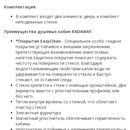
Настольный
Страна производитель
Комплектующие для ванн
Италия
Недорогие
С отверстием под смеситель
Комплектация:
Пылесосы
Форма
Страна производитель
Германия
Страна производитель
Каркас
Россия
Дорогие
С пьедесталом
Прямоугольные
Великобритания
В комплект входят два элемента: дверь и комплект
Польша
Электровеники, электрошвабры
Германия
Ножки
Смотреть все
Уцененные
С полупьедесталом
неподвижных стенок
Закругленная
Германия
Сербия
Испания
Экраны под ванну
Недорогие по акции
Стеклоочистители
Италия
Размер
Преимущества душевых кабин RADAWAY:
Исполнение
Чехия
Италия
Комплектующие для унитазов
Смотреть все
Гидромассажные системы
Китай
40 см
Для дачи
Мойки высокого давления
Смотреть все
*Покрытие EasyClean
- Специальное особо гладкое
Польша
Гофры
Wirpool
Смотреть все
50 см
покрытие устойчивое к внешним загрязнениям,
Топ брендов
Для ванной
Смотреть все
Канализационный выпуск
Пароочистители
препятствующее возникновению известковых
Китай
60 см
Domani-spa
Умывальник-столешница
Патрубки
налётов.Защитное покрытие помогает содержать
65 см
River
Подметальные машины
Уличный
Чистящие средства
чистоту на поверхности стекол. Благодаря
Сиденья
водоотталкивающим свойствам капли воды не
Смотреть все
Welt-wasser
Смотреть все
Grass
Смотреть все
Гладильные доски
удерживаются на поверхности стекла и быстро
Esbano
Karcher
стекают, не оставляя следа.
Пьедесталы
Насосы
Смотреть все
Стекло крепится к стене с помощью кронштейнов. Два
O2 минерал
Пьедесталы
варианта: вместе с уплотнительным профилем, или
Аккумуляторные воздуходувки
Vega
Форма
без него.
Полупьедесталы
Этажерки, стеллажи, полки
Петли изнутри вровень со стенкой, что облегчает
Угловая
очистку стекол.
Прямоугольные
Элегантная фурнитура
Магнитный уплотнитель обеспечивает герметичность
Квадратная
кабины
Полукруглая
Уплотнители устойчивые к изменениям температуры и