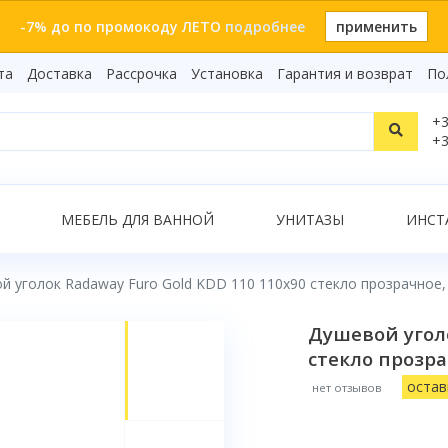
-7% до по промокоду ЛЕТО
подробнее
применить
та
Доставка
Рассрочка
Установка
Гарантия и возврат
По
Статьи
+3
Видеоо
+3
Бренды
Т
Сертиф
Показать все результаты
МЕБЕЛЬ ДЛЯ ВАННОЙ
УНИТАЗЫ
ИНСТ
й уголок Radaway Furo Gold KDD 110 110x90 стекло прозрачное
О
Душевой уголо
стекло прозра
остав
нет отзывов