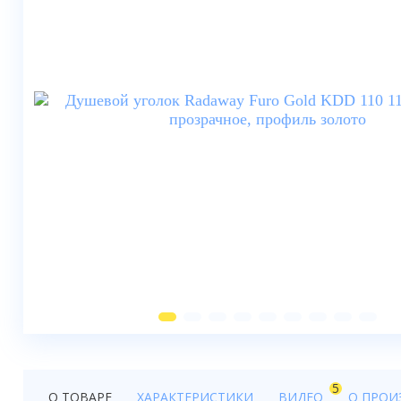
Душевые шторки
Мебель для ванной
Смесители
Душевые стойки, лейки,
комплектующие
Унитазы
Инсталляции
Умывальники
Биде
Писсуары
Вентиляция
5
О ТОВАРЕ
ХАРАКТЕРИСТИКИ
ВИДЕО
О ПРОИ