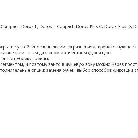
ompact; Doros F; Doros F Conpact; Doros Plus C; Doros Plus D; Doro
окрытие устойчивое к внешним загрязнениям, препятствующее 
ся вневременным дизайном и качеством фурнитуры.
легчает уборку кабины.
сегментом, и поэтому зайто в душевую зону можно через прост
ополнительные опции: замена ручек, выбор способов фиксации с