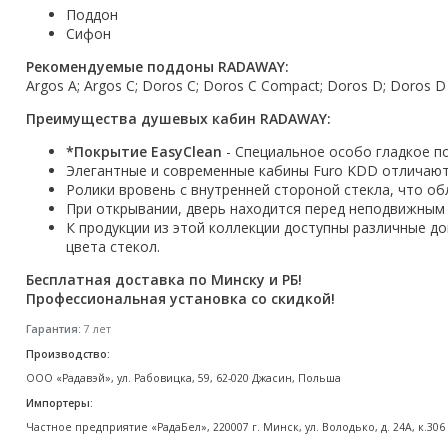
Поддон
Акции
Сифон
Рекомендуемые поддоны RADAWAY:
Argos A; Argos C; Doros C; Doros C Compact; Doros D; Doros D C
Преимущества душевых кабин RADAWAY:
*Покрытие EasyClean
- Специальное особо гладкое п
Элегантные и современные кабины Furo KDD отличают
Ролики вровень с внутренней стороной стекла, что об
При открывании, дверь находится перед неподвижным 
К продукции из этой коллекции доступны различные д
цвета стекол.
Бесплатная доставка по Минску и РБ!
Профессиональная установка со скидкой!
Гарантия:
7 лет
Производство:
ООО «Радавэй», ул. Рабовицка, 59, 62-020 Джасин, Польша
Импортеры:
Частное предприятие «РадаБел», 220007 г. Минск, ул. Володько, д. 24А, к.306