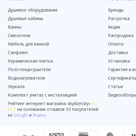
Душевое оборудование
Бренды
Душевые кабины
Рассрочка
Ванны
Акции
Смесители
Распродажа
Мебель для ванной
Оплата
Санфаянс
Доставка
Керамическая плитка
Установка
Полотенцесушители
Гарантия и в
Водонагреватели
Сертификат
Зеркала
Статьи
Комплект унитаз с инсталляцией
Видеообзор
Рейтинг
интернет-магазина «
bydom.by
»
4.2
из 5
на основании отзывов
53
покупателей
из
Google
и
Яндекс