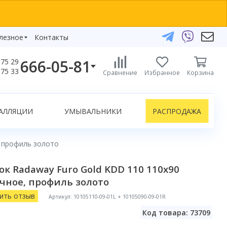
лезное
Контакты
666-05-81
75 29
бзоры
75 33
Сравнение
Избранное
Корзина
елефоны:
икаты
+375 29 666-05-81
+375 33 666-05-81
АЛЛЯЦИИ
УМЫВАЛЬНИКИ
РАСПРОДАЖА
+375 17 243-24-29
ЗАКАЗАТЬ ЗВОНОК
, профиль золото
нлайн-консультации:
к Radaway Furo Gold KDD 110 110x90
Telegram
чное, профиль золото
Viber
info@bydom.by
ить отзыв
Артикул: 10105110-09-01L + 10105090-09-01R
Код товара: 73709