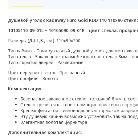
Бойлеры
Полотенцесушители
Душевой уголок Radaway Furo Gold KDD 110 110x90 стек
Кухонные мойки
10105110-09-01L + 10105090-09-01R - цвет стекла: прозра
Размеры (Д.;Ш.;В., см.): 110x90х200
Трапы
Тип кабины - Прямоугольный душевой уголок для монтажа в
Радиаторы отопления
Тип стекла - Закалённое травмобезопасное стекло 8мм с по
Тип открытия дверей - Раздвижные
Котлы отопления
Цвет передних стекол - Прозрачный
Цвет профиля - Золото
Аксессуары для ванной
Комплектация:
Сифоны и донные клапаны
Безопасное закалённое стекло, толщиной 8 мм, в соо
Стекло крепится к стене с помощью пристенных профи
Люки
Крепеж-фиксатор с инновационным тормозом раздвиж
Эту душевую кабину возможно установить так на поддо
Дом и сад
Элегантная золотая фурнитура
Готовые кухни
Дополнительная комплектация: