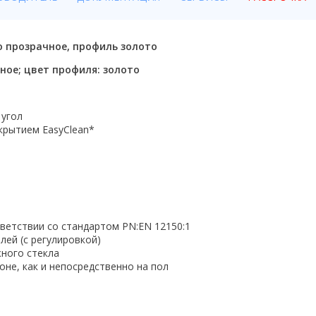
ло прозрачное, профиль золото
чное; цвет профиля: золото
 угол
крытием EasyClean*
тветствии со стандартом PN:EN 12150:1
лей (с регулировкой)
ного стекла
не, как и непосредственно на пол