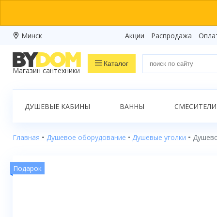
Минск
Акции
Распродажа
Опла
Каталог
Магазин сантехники
Распродажа
ДУШЕВЫЕ КАБИНЫ
ВАННЫ
СМЕСИТЕЛИ
Ванны
Душевые кабины
Главная
Душевое оборудование
Душевые уголки
Душево
Душевые боксы
Подарок
Душевые уголки
Душевые поддоны
Душевые двери и перегородки