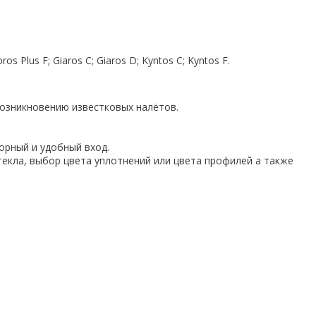
s Plus F; Giaros C; Giaros D; Kyntos C; Kyntos F.
возникновению известковых налётов.
орный и удобный вход.
текла, выбор цвета уплотнений или цвета профилей а также