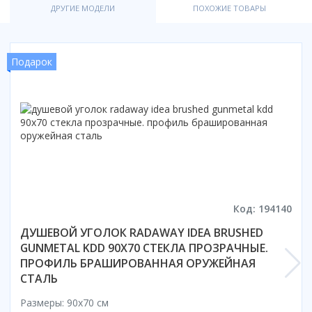
ДРУГИЕ МОДЕЛИ
ПОХОЖИЕ ТОВАРЫ
Смотреть все
Способ открывания
С раздвижной дверью
Подарок
С распашной дверью
Со складной дверью
С открывающейся дверью
Высота кабины
Высокие
Низкие
200 см
Код: 194140
До 200 см
Смотреть все
ДУШЕВОЙ УГОЛОК RADAWAY IDEA BRUSHED
GUNMETAL KDD 90X70 СТЕКЛА ПРОЗРАЧНЫЕ.
Комплектующие
ПРОФИЛЬ БРАШИРОВАННАЯ ОРУЖЕЙНАЯ
Сифоны
СТАЛЬ
Ролики
Размеры: 90x70 cм
Скребки