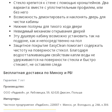
Настольный
Страна производитель
Стекло крепится к стене с помощью кронштейнов. Два
Комплектующие для ванн
Италия
Недорогие
С отверстием под смеситель
Пылесосы
Форма
варианта: вместе с уплотнительным профилем, или
Страна производитель
Германия
Страна производитель
Каркас
Россия
Дорогие
С пьедесталом
без него
Прямоугольные
Великобритания
Польша
Электровеники, электрошвабры
Германия
Ножки
Возможность демонтировать и наклонять дверь для
Смотреть все
Уцененные
С полупьедесталом
Закругленная
Германия
чистки кабины
Сербия
Испания
Экраны под ванну
Недорогие по акции
Стеклоочистители
Нижние ползуны для тихого хода двери
Италия
Размер
Исполнение
Чехия
Италия
Комплектующие для унитазов
Смотреть все
Невидимый механизм открывания дверей
Гидромассажные системы
Китай
40 см
Для дачи
Мойки высокого давления
Смотреть все
Эту душевую кабину возможно установить так на
Польша
Гофры
Wirpool
Смотреть все
50 см
Топ брендов
Для ванной
поддоне, как и непосредственно на пол
Смотреть все
Канализационный выпуск
Пароочистители
Защитное покрытие EasyClean помогает содержать
Китай
60 см
Domani-spa
Умывальник-столешница
Патрубки
чистоту на поверхности стекол. Благодаря
65 см
River
Подметальные машины
Уличный
Чистящие средства
водоотталкивающим свойствам капли воды не
Сиденья
Смотреть все
удерживаются на поверхности стекла и быстро
Welt-wasser
Смотреть все
Grass
Смотреть все
Гладильные доски
стекают, не оставляя следа
Esbano
Karcher
Пьедесталы
Насосы
Бесплатная доставка по Минску и РБ!
Смотреть все
O2 минерал
Пьедесталы
Аккумуляторные воздуходувки
Vega
Гарантия:
7 лет
Форма
Полупьедесталы
Этажерки, стеллажи, полки
Производство:
Угловая
ООО «Радавэй», ул. Рабовицка, 59, 62-020 Джасин, Польша
Прямоугольные
Импортеры:
Квадратная
Частное предприятие «РадаБел», 220007 г. Минск, ул. Володько, д. 24А, к.306
Полукруглая