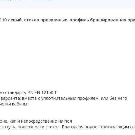
x110 левый, стекла прозрачные. профиль брашированная ор
но стандарту PN:EN 12150:1
 варианта: вместе с уплотнительным профилем, или без него
истки кабины
не, как и непосредственно на пол
стоту на поверхности стекол. Благодаря водоотталкивающим св