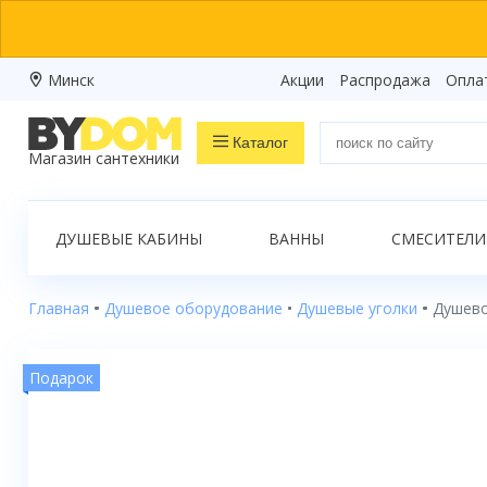
Минск
Акции
Распродажа
Опла
Каталог
Магазин сантехники
Распродажа
ДУШЕВЫЕ КАБИНЫ
ВАННЫ
СМЕСИТЕЛИ
Ванны
Душевые кабины
Главная
Душевое оборудование
Душевые уголки
Душево
Душевые боксы
Подарок
Душевые уголки
Душевые поддоны
Душевые двери и перегородки