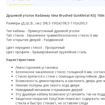
Бойлеры
Полотенцесушители
Душевой уголок Radaway Idea Brushed GunMetal KDJ 100
Кухонные мойки
Размеры (Д.;Ш.;В., см.): (98,5-100)x(108,5-110)x200,5
Тип кабины - Прямоугольный душевой уголок
Трапы
Тип стекла - Закалённое травмобезопасное стекло 6 мм
Тип открытия дверей - Раздвижной
Радиаторы отопления
Цвет передних стекол - Прозрачный
Котлы отопления
Цвет профиля - Брашированная оружейная сталь
Характеристики:
Аксессуары для ванной
Левосторонняя установка
Сифоны и донные клапаны
Безопасное закалённое стекло толщиной 6 мм, соглас
Стекло крепится к стене с помощью кронштейнов. Два
Люки
Возможность демонтировать и наклонять дверь для ч
Нижние ползуны для тихого хода двери
Невидимый механизм открывания дверей
Дом и сад
Эту душевую кабину возможно установить так на поддо
Защитное покрытие EasyClean помогает содержать чи
Готовые кухни
стекла и быстро стекают, не оставляя следа