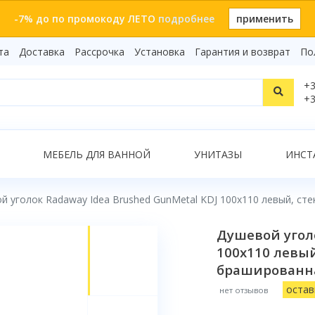
-7% до по промокоду ЛЕТО
подробнее
применить
та
Доставка
Рассрочка
Установка
Гарантия и возврат
По
Статьи
+3
Видеоо
+3
Бренды
Т
Сертиф
Показать все результаты
МЕБЕЛЬ ДЛЯ ВАННОЙ
УНИТАЗЫ
ИНСТ
й уголок Radaway Idea Brushed GunMetal KDJ 100x110 левый, ст
О
Душевой уголо
100x110 левы
брашированна
остав
нет отзывов