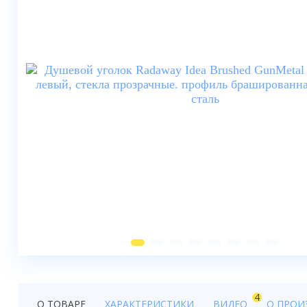
Душевые шторки
Мебель для ванной
Смесители
Душевые стойки, лейки,
комплектующие
Унитазы
Инсталляции
Умывальники
Биде
Писсуары
Вентиляция
4
О ТОВАРЕ
ХАРАКТЕРИСТИКИ
ВИДЕО
О ПРОИ