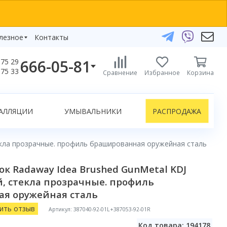
лезное
Контакты
666-05-81
75 29
бзоры
75 33
Сравнение
Избранное
Корзина
елефоны:
икаты
+375 29 666-05-81
+375 33 666-05-81
АЛЛЯЦИИ
УМЫВАЛЬНИКИ
РАСПРОДАЖА
+375 17 243-24-29
ЗАКАЗАТЬ ЗВОНОК
екла прозрачные. профиль брашированная оружейная сталь
нлайн-консультации:
к Radaway Idea Brushed GunMetal KDJ
Telegram
й, стекла прозрачные. профиль
Viber
я оружейная сталь
info@bydom.by
ить отзыв
Артикул: 387040-92-01L+387053-92-01R
Код товара: 194178