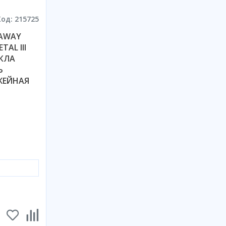
Код: 215725
AWAY
AL III
ЕКЛА
Ь
ЖЕЙНАЯ