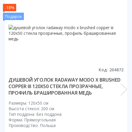
Смотреть все
-18%
Способ открывания
Подарок
С раздвижной дверью
С распашной дверью
Со складной дверью
С открывающейся дверью
Высота кабины
Высокие
Код: 204872
Низкие
ДУШЕВОЙ УГОЛОК RADAWAY MODO X BRUSHED
200 см
COPPER III 120X50 СТЕКЛА ПРОЗРАЧНЫЕ,
До 200 см
ПРОФИЛЬ БРАШИРОВАННАЯ МЕДЬ
Смотреть все
Размеры: 120x50 cм
Комплектующие
Высота стекол: 200 см
Тип поддона: Без поддона
Сифоны
Форма: Прямоугольная
Ролики
Производство: Польша
Скребки