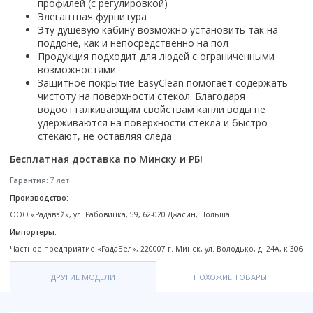
Настольный
профилей (с регулировкой)
Страна производитель
Комплектующие для ванн
Италия
Недорогие
С отверстием под смеситель
Элегантная фурнитура
Пылесосы
Форма
Страна производитель
Германия
Страна производитель
Каркас
Россия
Эту душевую кабину возможно установить так на
Дорогие
С пьедесталом
Прямоугольные
Великобритания
поддоне, как и непосредственно на пол
Польша
Электровеники, электрошвабры
Германия
Ножки
Смотреть все
Уцененные
С полупьедесталом
Закругленная
Продукция подходит для людей с ограниченными
Германия
Сербия
Испания
Экраны под ванну
Недорогие по акции
возможностями
Стеклоочистители
Италия
Размер
Исполнение
Чехия
Защитное покрытие EasyClean помогает содержать
Италия
Комплектующие для унитазов
Смотреть все
Гидромассажные системы
Китай
40 см
Для дачи
чистоту на поверхности стекол. Благодаря
Мойки высокого давления
Смотреть все
Польша
Гофры
водоотталкивающим свойствам капли воды не
Wirpool
Смотреть все
50 см
Топ брендов
Для ванной
Смотреть все
Канализационный выпуск
удерживаются на поверхности стекла и быстро
Пароочистители
Китай
60 см
Domani-spa
Умывальник-столешница
стекают, не оставляя следа
Патрубки
65 см
River
Подметальные машины
Уличный
Чистящие средства
Сиденья
Бесплатная доставка по Минску и РБ!
Смотреть все
Welt-wasser
Смотреть все
Grass
Смотреть все
Гладильные доски
Гарантия:
7 лет
Esbano
Karcher
Пьедесталы
Насосы
Производство:
Смотреть все
O2 минерал
Пьедесталы
ООО «Радавэй», ул. Рабовицка, 59, 62-020 Джасин, Польша
Аккумуляторные воздуходувки
Vega
Форма
Полупьедесталы
Импортеры:
Этажерки, стеллажи, полки
Угловая
Частное предприятие «РадаБел», 220007 г. Минск, ул. Володько, д. 24А, к.306
Прямоугольные
ДРУГИЕ МОДЕЛИ
ПОХОЖИЕ ТОВАРЫ
Квадратная
Полукруглая