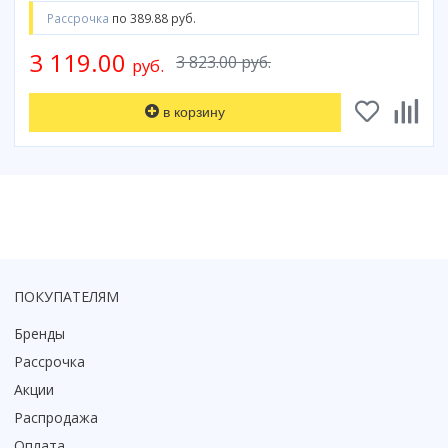
Рассрочка
по 389.88 руб.
Коврик для душевой кабины
Смотреть все
3 119.00
3 823.00 руб.
руб.
в корзину
ПОКУПАТЕЛЯМ
Бренды
Рассрочка
Акции
Распродажа
Оплата