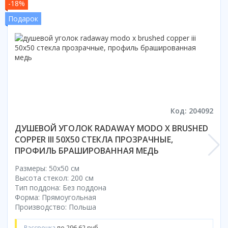
-18%
Смотреть все
Подарок
Способ открывания
С раздвижной дверью
С распашной дверью
Со складной дверью
С открывающейся дверью
Высота кабины
Код: 204092
Высокие
Низкие
ДУШЕВОЙ УГОЛОК RADAWAY MODO X BRUSHED
COPPER III 50X50 СТЕКЛА ПРОЗРАЧНЫЕ,
200 см
ПРОФИЛЬ БРАШИРОВАННАЯ МЕДЬ
До 200 см
Смотреть все
Размеры: 50x50 cм
Высота стекол: 200 см
Комплектующие
Тип поддона: Без поддона
Форма: Прямоугольная
Сифоны
Производство: Польша
Ролики
Скребки
Рассрочка
по 296.62 руб.