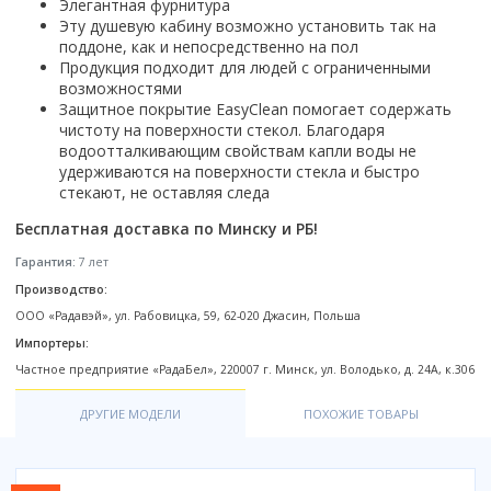
Настольный
Элегантная фурнитура
Страна производитель
Комплектующие для ванн
Италия
Недорогие
С отверстием под смеситель
Эту душевую кабину возможно установить так на
Пылесосы
Форма
Страна производитель
Германия
Страна производитель
Каркас
Россия
поддоне, как и непосредственно на пол
Дорогие
С пьедесталом
Прямоугольные
Великобритания
Продукция подходит для людей с ограниченными
Польша
Электровеники, электрошвабры
Германия
Ножки
Смотреть все
Уцененные
С полупьедесталом
Закругленная
возможностями
Германия
Сербия
Испания
Экраны под ванну
Недорогие по акции
Защитное покрытие EasyClean помогает содержать
Стеклоочистители
Италия
Размер
Исполнение
Чехия
чистоту на поверхности стекол. Благодаря
Италия
Комплектующие для унитазов
Смотреть все
Гидромассажные системы
Китай
40 см
Для дачи
водоотталкивающим свойствам капли воды не
Мойки высокого давления
Смотреть все
Польша
Гофры
удерживаются на поверхности стекла и быстро
Wirpool
Смотреть все
50 см
Топ брендов
Для ванной
Смотреть все
Канализационный выпуск
стекают, не оставляя следа
Пароочистители
Китай
60 см
Domani-spa
Умывальник-столешница
Патрубки
Бесплатная доставка по Минску и РБ!
65 см
River
Подметальные машины
Уличный
Чистящие средства
Сиденья
Смотреть все
Welt-wasser
Смотреть все
Гарантия:
7 лет
Grass
Смотреть все
Гладильные доски
Esbano
Производство:
Karcher
Пьедесталы
Насосы
ООО «Радавэй», ул. Рабовицка, 59, 62-020 Джасин, Польша
Смотреть все
O2 минерал
Пьедесталы
Импортеры:
Аккумуляторные воздуходувки
Vega
Форма
Полупьедесталы
Частное предприятие «РадаБел», 220007 г. Минск, ул. Володько, д. 24А, к.306
Этажерки, стеллажи, полки
Угловая
ДРУГИЕ МОДЕЛИ
ПОХОЖИЕ ТОВАРЫ
Прямоугольные
Квадратная
Полукруглая