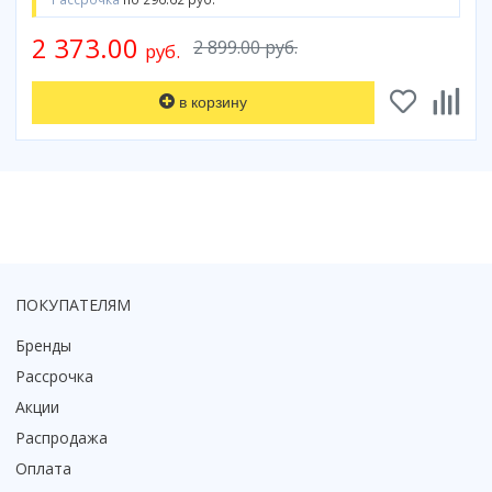
Коврик для душевой кабины
2 373.00
2 899.00 руб.
руб.
Смотреть все
в корзину
ПОКУПАТЕЛЯМ
Бренды
Рассрочка
Акции
Распродажа
Оплата