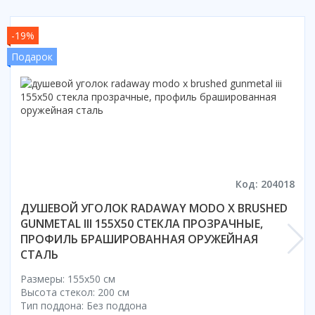
Смотреть все
-19%
Способ открывания
С раздвижной дверью
Подарок
С распашной дверью
Со складной дверью
С открывающейся дверью
Высота кабины
Высокие
Низкие
Код: 204018
200 см
ДУШЕВОЙ УГОЛОК RADAWAY MODO X BRUSHED
До 200 см
GUNMETAL III 155X50 СТЕКЛА ПРОЗРАЧНЫЕ,
Смотреть все
ПРОФИЛЬ БРАШИРОВАННАЯ ОРУЖЕЙНАЯ
СТАЛЬ
Комплектующие
Сифоны
Размеры: 155x50 cм
Высота стекол: 200 см
Ролики
Тип поддона: Без поддона
Скребки