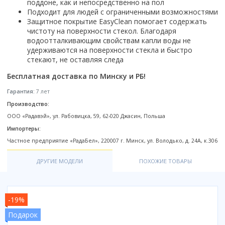
Настольный
поддоне, как и непосредственно на пол
Страна производитель
Комплектующие для ванн
Италия
Недорогие
С отверстием под смеситель
Подходит для людей с ограниченными возможностями
Пылесосы
Форма
Страна производитель
Германия
Страна производитель
Каркас
Россия
Защитное покрытие EasyClean помогает содержать
Дорогие
С пьедесталом
Прямоугольные
Великобритания
чистоту на поверхности стекол. Благодаря
Польша
Электровеники, электрошвабры
Германия
Ножки
Смотреть все
Уцененные
С полупьедесталом
Закругленная
водоотталкивающим свойствам капли воды не
Германия
Сербия
Испания
Экраны под ванну
Недорогие по акции
удерживаются на поверхности стекла и быстро
Стеклоочистители
Италия
Размер
Исполнение
Чехия
стекают, не оставляя следа
Италия
Комплектующие для унитазов
Смотреть все
Гидромассажные системы
Китай
40 см
Для дачи
Мойки высокого давления
Смотреть все
Польша
Гофры
Бесплатная доставка по Минску и РБ!
Wirpool
Смотреть все
50 см
Топ брендов
Для ванной
Смотреть все
Канализационный выпуск
Пароочистители
Гарантия:
7 лет
Китай
60 см
Domani-spa
Умывальник-столешница
Патрубки
Производство:
65 см
River
Подметальные машины
Уличный
Чистящие средства
Сиденья
ООО «Радавэй», ул. Рабовицка, 59, 62-020 Джасин, Польша
Смотреть все
Welt-wasser
Смотреть все
Grass
Смотреть все
Гладильные доски
Импортеры:
Esbano
Karcher
Пьедесталы
Частное предприятие «РадаБел», 220007 г. Минск, ул. Володько, д. 24А, к.306
Насосы
Смотреть все
O2 минерал
Пьедесталы
Аккумуляторные воздуходувки
Vega
ДРУГИЕ МОДЕЛИ
ПОХОЖИЕ ТОВАРЫ
Форма
Полупьедесталы
Этажерки, стеллажи, полки
Угловая
Прямоугольные
-19%
Квадратная
Подарок
Полукруглая