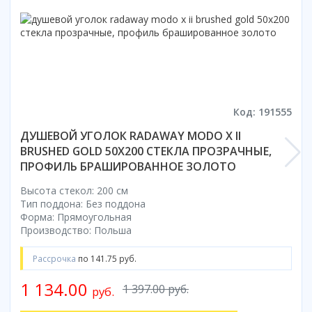
Смотреть все
Способ открывания
С раздвижной дверью
С распашной дверью
Со складной дверью
С открывающейся дверью
Код: 191555
ДУШЕВОЙ УГОЛОК RADAWAY MODO X II
Высота кабины
BRUSHED GOLD 50X200 СТЕКЛА ПРОЗРАЧНЫЕ,
Высокие
ПРОФИЛЬ БРАШИРОВАННОЕ ЗОЛОТО
Низкие
Высота стекол: 200 см
200 см
Тип поддона: Без поддона
До 200 см
Форма: Прямоугольная
Смотреть все
Производство: Польша
Комплектующие
Рассрочка
по 141.75 руб.
Сифоны
1 134.00
1 397.00 руб.
руб.
Ролики
Скребки