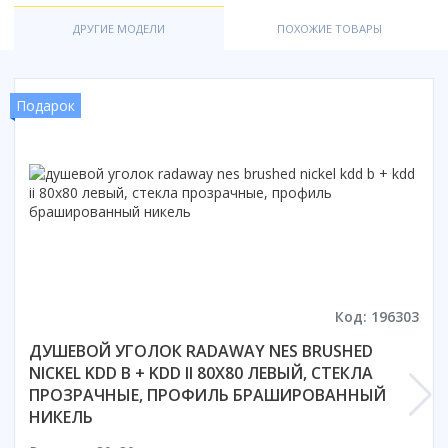
Смотреть все
ДРУГИЕ МОДЕЛИ
ПОХОЖИЕ ТОВАРЫ
Способ открывания
С раздвижной дверью
Подарок
С распашной дверью
Со складной дверью
С открывающейся дверью
Высота кабины
Высокие
Низкие
200 см
До 200 см
Код: 196303
Смотреть все
ДУШЕВОЙ УГОЛОК RADAWAY NES BRUSHED
Комплектующие
NICKEL KDD B + KDD II 80X80 ЛЕВЫЙ, СТЕКЛА
ПРОЗРАЧНЫЕ, ПРОФИЛЬ БРАШИРОВАННЫЙ
Сифоны
НИКЕЛЬ
Ролики
Скребки