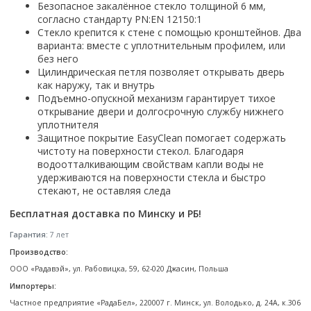
Настольный
Безопасное закалённое стекло толщиной 6 мм,
Страна производитель
Комплектующие для ванн
Италия
Недорогие
С отверстием под смеситель
Пылесосы
Форма
согласно стандарту PN:EN 12150:1
Страна производитель
Германия
Страна производитель
Каркас
Россия
Дорогие
С пьедесталом
Стекло крепится к стене с помощью кронштейнов. Два
Прямоугольные
Великобритания
Польша
Электровеники, электрошвабры
варианта: вместе с уплотнительным профилем, или
Германия
Ножки
Смотреть все
Уцененные
С полупьедесталом
Закругленная
Германия
без него
Сербия
Испания
Экраны под ванну
Недорогие по акции
Стеклоочистители
Цилиндрическая петля позволяет открывать дверь
Италия
Размер
Исполнение
Чехия
Италия
Комплектующие для унитазов
Смотреть все
как наружу, так и внутрь
Гидромассажные системы
Китай
40 см
Для дачи
Мойки высокого давления
Смотреть все
Подъемно-опускной механизм гарантирует тихое
Польша
Гофры
Wirpool
Смотреть все
50 см
открывание двери и долгосрочную службу нижнего
Топ брендов
Для ванной
Смотреть все
Канализационный выпуск
Пароочистители
уплотнителя
Китай
60 см
Domani-spa
Умывальник-столешница
Патрубки
Защитное покрытие EasyClean помогает содержать
65 см
River
Подметальные машины
Уличный
Чистящие средства
чистоту на поверхности стекол. Благодаря
Сиденья
водоотталкивающим свойствам капли воды не
Смотреть все
Welt-wasser
Смотреть все
Grass
Смотреть все
Гладильные доски
удерживаются на поверхности стекла и быстро
Esbano
Karcher
стекают, не оставляя следа
Пьедесталы
Насосы
Смотреть все
O2 минерал
Пьедесталы
Бесплатная доставка по Минску и РБ!
Аккумуляторные воздуходувки
Vega
Форма
Полупьедесталы
Гарантия:
7 лет
Этажерки, стеллажи, полки
Угловая
Производство:
Прямоугольные
ООО «Радавэй», ул. Рабовицка, 59, 62-020 Джасин, Польша
Квадратная
Импортеры:
Полукруглая
Частное предприятие «РадаБел», 220007 г. Минск, ул. Володько, д. 24А, к.306