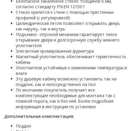
Настольный
Безопасное закалённое стекло толщиной 6 мм,
Страна производитель
Комплектующие для ванн
Италия
Недорогие
С отверстием под смеситель
согласно стандарту PN:EN 12150:1
Пылесосы
Форма
Страна производитель
Германия
Страна производитель
Каркас
Стекло крепится к стене с помощью пристенных
Россия
Дорогие
С пьедесталом
Прямоугольные
Великобритания
профилей (с регулировкой)
Польша
Электровеники, электрошвабры
Германия
Ножки
Смотреть все
Уцененные
С полупьедесталом
Закругленная
Цилиндрическая петля позволяет открывать дверь
Германия
Сербия
Испания
Экраны под ванну
Недорогие по акции
как наружу, так и внутрь
Стеклоочистители
Италия
Размер
Исполнение
Чехия
Подъемно- опускной механизм гарантирует тихое
Италия
Комплектующие для унитазов
Смотреть все
Гидромассажные системы
Китай
40 см
Для дачи
открывание двери и долгосрочную службу нижнего
Мойки высокого давления
Смотреть все
Польша
Гофры
уплотнителя
Wirpool
Смотреть все
50 см
Топ брендов
Для ванной
Смотреть все
Канализационный выпуск
Элегантная хромированная фурнитура
Пароочистители
Китай
60 см
Domani-spa
Умывальник-столешница
Магнитный уплотнитель обеспечивает герметичность
Патрубки
65 см
кабины
River
Подметальные машины
Уличный
Чистящие средства
Сиденья
Уплотнители устойчивые к изменениям температуры и
Смотреть все
Welt-wasser
Смотреть все
Grass
Смотреть все
влаги
Гладильные доски
Esbano
Karcher
Эту душевую кабину возможно установить так на
Пьедесталы
Насосы
поддоне, как и непосредственно на пол
Смотреть все
O2 минерал
Пьедесталы
По молчанию покупатель получает все
Аккумуляторные воздуходувки
Vega
комплектующие необходимые для монтажа так с
Форма
Полупьедесталы
Этажерки, стеллажи, полки
планкой порога, как и без ней. Более подробная
Угловая
информация в инструкции по установке
Прямоугольные
Дополнительная комплектация:
Квадратная
Поддон
Полукруглая