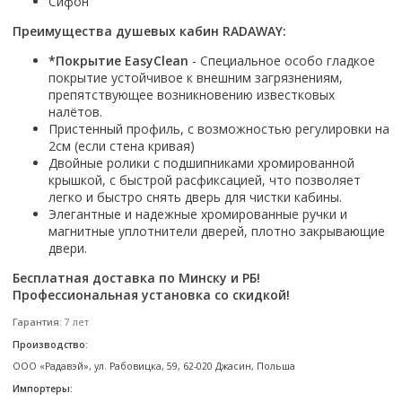
Сифон
Смотреть все
Преимущества душевых кабин RADAWAY:
Способ открывания
*Покрытие EasyClean
- Специальное особо гладкое
С раздвижной дверью
покрытие устойчивое к внешним загрязнениям,
С распашной дверью
препятствующее возникновению известковых
налётов.
Со складной дверью
Пристенный профиль, с возможностью регулировки на
С открывающейся дверью
2см (если стена кривая)
Двойные ролики с подшипниками хромированной
Высота кабины
крышкой, с быстрой расфиксацией, что позволяет
легко и быстро снять дверь для чистки кабины.
Высокие
Элегантные и надежные хромированные ручки и
Низкие
магнитные уплотнители дверей, плотно закрывающие
200 см
двери.
До 200 см
Бесплатная доставка по Минску и РБ!
Смотреть все
Профессиональная установка со скидкой!
Гарантия:
7 лет
Комплектующие
Производство:
Сифоны
ООО «Радавэй», ул. Рабовицка, 59, 62-020 Джасин, Польша
Ролики
Импортеры:
Скребки