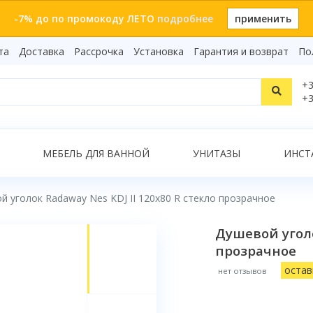
-7% до по промокоду ЛЕТО
подробнее
применить
та
Доставка
Рассрочка
Установка
Гарантия и возврат
По
Статьи
+3
Видеоо
+3
Бренды
Т
Сертиф
Показать все результаты
МЕБЕЛЬ ДЛЯ ВАННОЙ
УНИТАЗЫ
ИНСТ
й уголок Radaway Nes KDJ II 120x80 R стекло прозрачное
О
Душевой уголо
прозрачное
остав
нет отзывов