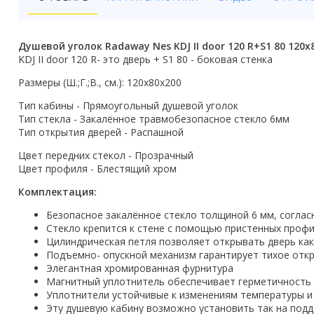
Бойлеры
Полотенцесушители
Душевой уголок Radaway Nes KDJ II door 120 R+S1 80 120x
KDJ II door 120 R- это дверь + S1 80 - боковая стенка
Кухонные мойки
Размеры (Ш.;Г.;В., см.): 120х80х200
Трапы
Тип кабины - Прямоугольный душевой уголок
Тип стекла - Закалённое травмобезопасное стекло 6мм
Радиаторы отопления
Тип открытия дверей - Распашной
Котлы отопления
Цвет передних стекол - Прозрачный
Цвет профиля - Блестящий хром
Аксессуары для ванной
Комплектация:
Сифоны и донные клапаны
Безопасное закалённое стекло толщиной 6 мм, соглас
Стекло крепится к стене с помощью пристенных профи
Люки
Цилиндрическая петля позволяет открывать дверь как 
Подъемно- опускной механизм гарантирует тихое отк
Элегантная хромированная фурнитура
Дом и сад
Магнитный уплотнитель обеспечивает герметичность
Уплотнители устойчивые к изменениям температуры и
Готовые кухни
Эту душевую кабину возможно установить так на поддо