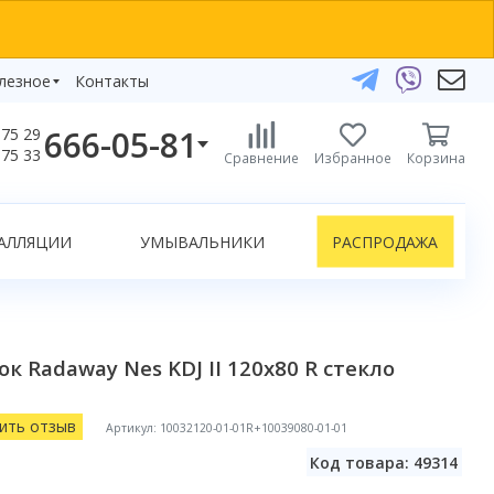
лезное
Контакты
666-05-81
75 29
бзоры
75 33
Сравнение
Избранное
Корзина
елефоны:
икаты
+375 29 666-05-81
+375 33 666-05-81
АЛЛЯЦИИ
УМЫВАЛЬНИКИ
РАСПРОДАЖА
+375 17 243-24-29
ЗАКАЗАТЬ ЗВОНОК
нлайн-консультации:
к Radaway Nes KDJ II 120x80 R стекло
Telegram
Viber
info@bydom.by
ить отзыв
Артикул: 10032120-01-01R+10039080-01-01
Код товара: 49314