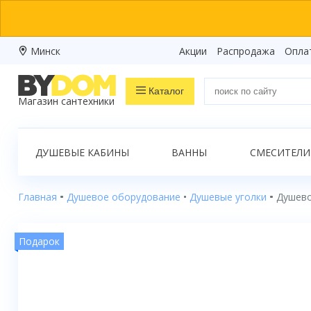
Минск
Акции
Распродажа
Опла
Каталог
Магазин сантехники
Распродажа
ДУШЕВЫЕ КАБИНЫ
ВАННЫ
СМЕСИТЕЛИ
Ванны
Душевые кабины
Главная
Душевое оборудование
Душевые уголки
Душево
Душевые боксы
Подарок
Душевые уголки
Душевые поддоны
Душевые двери и перегородки