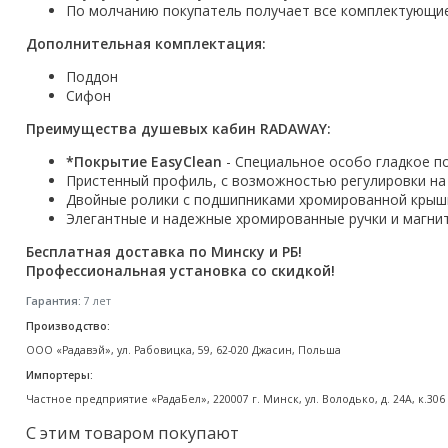
По молчанию покупатель получает все комплектующие 
Акции
Дополнительная комплектация:
Поддон
Сифон
Преимущества душевых кабин RADAWAY:
*Покрытие EasyClean
- Специальное особо гладкое п
Пристенный профиль, с возможностью регулировки на 
Двойные ролики с подшипниками хромированной крышко
Элегантные и надежные хромированные ручки и магни
Бесплатная доставка по Минску и РБ!
Профессиональная установка со скидкой!
Гарантия:
7 лет
Производство:
ООО «Радавэй», ул. Рабовицка, 59, 62-020 Джасин, Польша
Импортеры:
Частное предприятие «РадаБел», 220007 г. Минск, ул. Володько, д. 24А, к.306
С этим товаром покупают