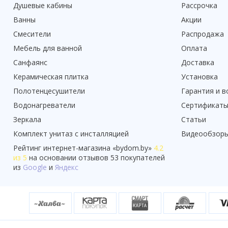
Душевые кабины
Рассрочка
Ванны
Акции
Смесители
Распродажа
Мебель для ванной
Оплата
Санфаянс
Доставка
Керамическая плитка
Установка
Полотенцесушители
Гарантия и в
Водонагреватели
Сертификат
Зеркала
Статьи
Комплект унитаз с инсталляцией
Видеообзор
Рейтинг
интернет-магазина «
bydom.by
»
4.2
из 5
на основании отзывов
53
покупателей
из
Google
и
Яндекс