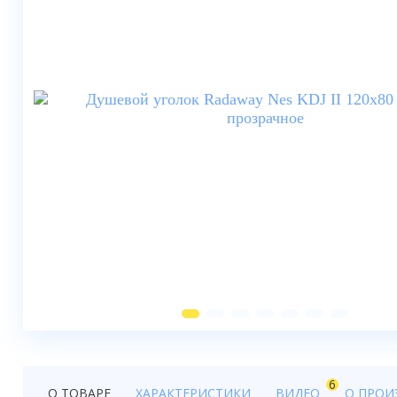
Душевые шторки
Мебель для ванной
Смесители
Душевые стойки, лейки,
комплектующие
Унитазы
Инсталляции
Умывальники
Биде
Писсуары
Вентиляция
6
О ТОВАРЕ
ХАРАКТЕРИСТИКИ
ВИДЕО
О ПРОИ