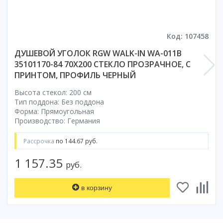
Смотреть все
Способ открывания
Код: 107458
С раздвижной дверью
ДУШЕВОЙ УГОЛОК RGW WALK-IN WA-011B
С распашной дверью
35101170-84 70X200 СТЕКЛО ПРОЗРАЧНОЕ, С
Со складной дверью
ПРИНТОМ, ПРОФИЛЬ ЧЕРНЫЙ
С открывающейся дверью
Высота стекол: 200 см
Высота кабины
Тип поддона: Без поддона
Форма: Прямоугольная
Высокие
Производство: Германия
Низкие
200 см
Рассрочка
по 144.67 руб.
До 200 см
1 157.35
Смотреть все
руб.
Комплектующие
в корзину
Сифоны
Ролики
Скребки