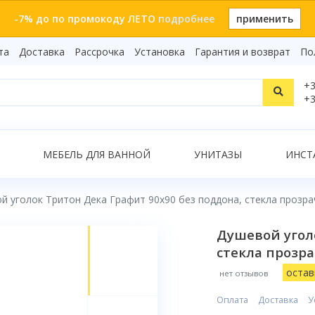
-7% до по промокоду ЛЕТО
подробнее
применить
та
Доставка
Рассрочка
Установка
Гарантия и возврат
По
Статьи
+3
Видеоо
+3
Бренды
Т
Сертиф
Показать все результаты
МЕБЕЛЬ ДЛЯ ВАННОЙ
УНИТАЗЫ
ИНСТ
й уголок Тритон Дека Графит 90x90 без поддона, стекла прозр
О
Душевой уголо
стекла прозр
остав
нет отзывов
Оплата
Доставка
У