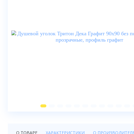
Душевые шторки
Мебель для ванной
Смесители
Душевые стойки, лейки,
комплектующие
Унитазы
Инсталляции
Умывальники
Биде
Писсуары
Вентиляция
О ТОВАРЕ
ХАРАКТЕРИСТИКИ
О ПРОИЗВОДИТЕЛ