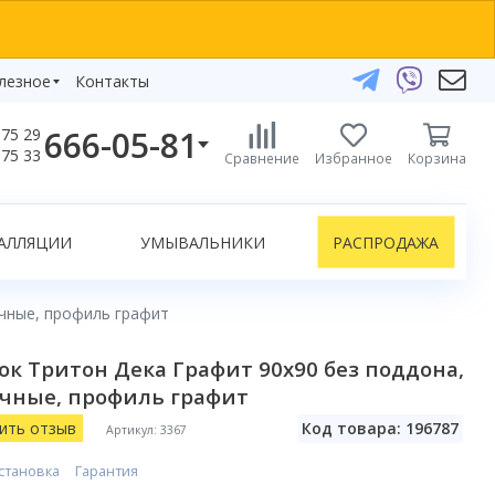
лезное
Контакты
666-05-81
75 29
бзоры
75 33
Сравнение
Избранное
Корзина
елефоны:
икаты
+375 29 666-05-81
+375 33 666-05-81
АЛЛЯЦИИ
УМЫВАЛЬНИКИ
РАСПРОДАЖА
+375 17 243-24-29
ЗАКАЗАТЬ ЗВОНОК
ачные, профиль графит
нлайн-консультации:
к Тритон Дека Графит 90x90 без поддона,
Telegram
ачные, профиль графит
Viber
info@bydom.by
ить отзыв
Код товара: 196787
Артикул: 3367
становка
Гарантия