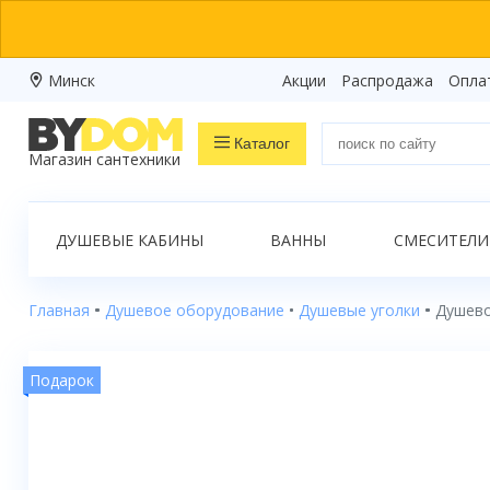
Минск
Акции
Распродажа
Опла
Каталог
Магазин сантехники
Распродажа
ДУШЕВЫЕ КАБИНЫ
ВАННЫ
СМЕСИТЕЛИ
Ванны
Душевые кабины
Главная
Душевое оборудование
Душевые уголки
Душево
Душевые боксы
Подарок
Душевые уголки
Душевые поддоны
Душевые двери и перегородки