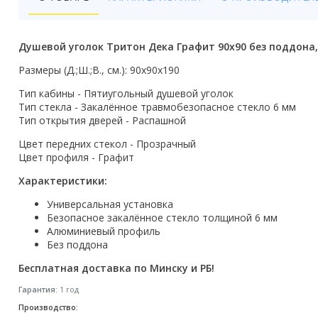
Бойлеры
Полотенцесушители
Душевой уголок Тритон Дека Графит 90x90 без поддона
Кухонные мойки
Размеры (Д.;Ш.;В., см.): 90x90x190
Тип кабины - Пятиугольный душевой уголок
Трапы
Тип стекла - Закалённое травмобезопасное стекло 6 мм
Тип открытия дверей - Распашной
Радиаторы отопления
Цвет передних стекол - Прозрачный
Котлы отопления
Цвет профиля - Графит
Характеристики:
Аксессуары для ванной
Универсальная установка
Сифоны и донные клапаны
Безопасное закалённое стекло толщиной 6 мм
Алюминиевый профиль
Люки
Без поддона
Бесплатная доставка по Минску и РБ!
Дом и сад
Гарантия:
1 год
Готовые кухни
Производство: