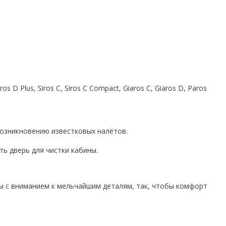
s D Plus, Siros C, Siros C Compact, Giaros C, Giaros D, Paros
возникновению известковых налётов.
ь дверь для чистки кабины.
ны с вниманием к мельчайшим деталям, так, чтобы комфорт