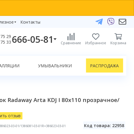
лезное
Контакты
666-05-81
75 29
бзоры
75 33
Сравнение
Избранное
Корзина
елефоны:
икаты
+375 29 666-05-81
+375 33 666-05-81
АЛЛЯЦИИ
УМЫВАЛЬНИКИ
РАСПРОДАЖА
+375 17 243-24-29
ЗАКАЗАТЬ ЗВОНОК
нлайн-консультации:
к Radaway Arta KDJ I 80x110 прозрачное/
Telegram
Viber
info@bydom.by
ить отзыв
Код товара: 22958
386023-03-01/1386081-03-01R+386023-03-01