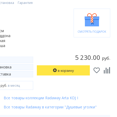
становка
Гарантия
 см
СМОТРЕТЬ ПОДАРОК
оддона
ная
ьша
5 230.00
руб.
ановка
в корзину
тавка
 руб.
в месяц
Все товары коллекции Radaway Arta KDJ I
Все товары Radaway в категории "Душевые уголки"