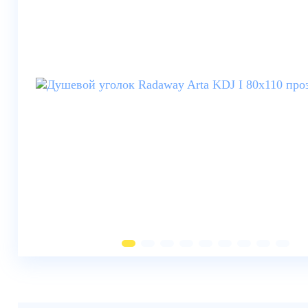
Душевые шторки
Мебель для ванной
Смесители
Душевые стойки, лейки,
комплектующие
Унитазы
Инсталляции
Умывальники
Биде
Писсуары
Вентиляция