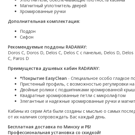
Магнитный уплотнитель дверей
Акции
Хромированные ручки
Дополнительная комплектация:
Поддон
Сифон
Рекомендуемые поддоны RADAWAY:
Doros C, Doros D, Delos C, Delos C с панелью, Delos D, Delos D
C, Paros D
Преимущества душевых кабин RADAWAY:
*Покрытие EasyClean
- Специальное особо гладкое п
Пристенный профиль, с возможностью регулировки на 
Двойные ролики с подшипниками хромированной крышко
Квадратные хромированные петли с микролифтом
Элегантные и надежные хромированные ручки и магни
Кабины из серии Arta были созданы с мыслью о самых после
от их наличия сопровождать Вас каждый день.
Бесплатная доставка по Минску и РБ!
Профессиональная установка со скидкой!