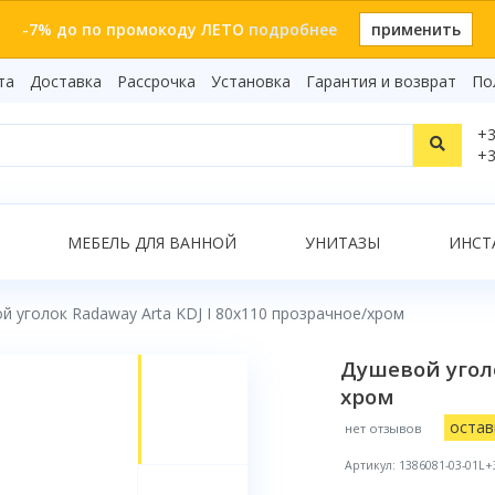
-7% до по промокоду ЛЕТО
подробнее
применить
та
Доставка
Рассрочка
Установка
Гарантия и возврат
По
Статьи
+3
Видеоо
+3
Бренды
Т
Сертиф
Показать все результаты
МЕБЕЛЬ ДЛЯ ВАННОЙ
УНИТАЗЫ
ИНСТ
й уголок Radaway Arta KDJ I 80x110 прозрачное/хром
О
Душевой уголо
хром
остав
нет отзывов
Артикул: 1386081-03-01L+