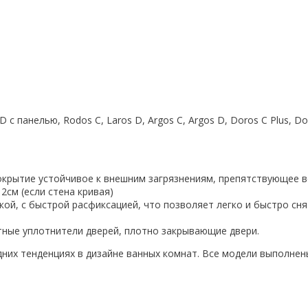
 с панелью, Rodos C, Laros D, Argos C, Argos D, Doros C Plus, Doro
окрытие устойчивое к внешним загрязнениям, препятствующее 
2см (если стена кривая)
й, с быстрой расфиксацией, что позволяет легко и быстро снят
тные уплотнители дверей, плотно закрывающие двери.
дних тенденциях в дизайне ванных комнат. Все модели выполне