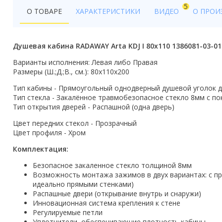
Бойлеры
5
О ТОВАРЕ
ХАРАКТЕРИСТИКИ
ВИДЕО
О ПРОИ
Полотенцесушители
Душевая кабина RADAWAY Arta KDJ I 80x110 1386081-03-01
Кухонные мойки
Варианты исполнения: Левая либо Правая
Трапы
Размеры (Ш.;Д.;В., см.): 80x110х200
Радиаторы отопления
Тип кабины - Прямоугольный однодверный душевой уголок 
Тип стекла - Закалённое травмобезопасное стекло 8мм с по
Тип открытия дверей - Распашной (одна дверь)
Котлы отопления
Цвет передних стекол - Прозрачный
Аксессуары для ванной
Цвет профиля - Хром
Комплектация:
Сифоны и донные клапаны
Безопасное закаленное стекло толщиной 8мм
Люки
Возможность монтажа зажимов в двух вариантах: с пр
идеально прямыми стенками)
Дом и сад
Распашные двери (открывание внутрь и снаружи)
Инновационная система крепления к стене
Готовые кухни
Регулируемые петли
Уплотнители, обеспечивающие плотность кабины