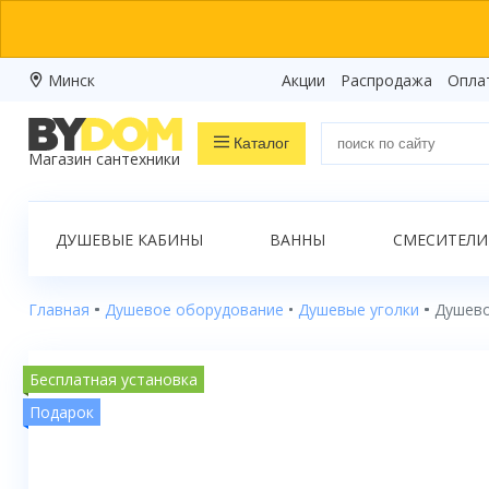
Минск
Акции
Распродажа
Опла
Каталог
Магазин сантехники
Распродажа
ДУШЕВЫЕ КАБИНЫ
ВАННЫ
СМЕСИТЕЛИ
Ванны
Душевые кабины
Главная
Душевое оборудование
Душевые уголки
Душево
Душевые боксы
Бесплатная установка
Душевые уголки
Подарок
Душевые поддоны
Душевые двери и перегородки