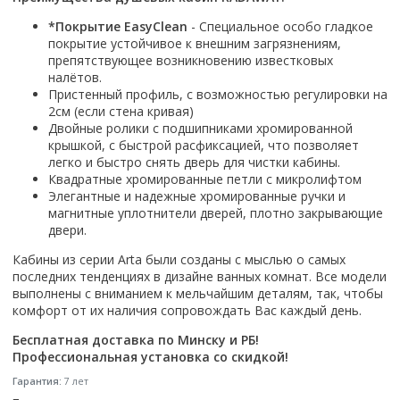
Смотреть все
*Покрытие EasyClean
- Специальное особо гладкое
покрытие устойчивое к внешним загрязнениям,
Способ открывания
препятствующее возникновению известковых
С раздвижной дверью
налётов.
С распашной дверью
Пристенный профиль, с возможностью регулировки на
2см (если стена кривая)
Со складной дверью
Двойные ролики с подшипниками хромированной
С открывающейся дверью
крышкой, с быстрой расфиксацией, что позволяет
легко и быстро снять дверь для чистки кабины.
Высота кабины
Квадратные хромированные петли с микролифтом
Элегантные и надежные хромированные ручки и
Высокие
магнитные уплотнители дверей, плотно закрывающие
Низкие
двери.
200 см
Кабины из серии Arta были созданы с мыслью о самых
До 200 см
последних тенденциях в дизайне ванных комнат. Все модели
Смотреть все
выполнены с вниманием к мельчайшим деталям, так, чтобы
комфорт от их наличия сопровождать Вас каждый день.
Комплектующие
Бесплатная доставка по Минску и РБ!
Сифоны
Профессиональная установка со скидкой!
Ролики
Гарантия:
7 лет
Скребки