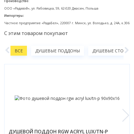
Производство:
Коврик для душевой кабины
ООО «Радавэй», ул. Рабовицка, 59, 62-020 Джасин, Польша
Смотреть все
Импортеры:
Частное предприятие «РадаБел», 220007 г. Минск, ул. Володько, д. 24А, к.306
С этим товаром покупают
А
ВСЕ
ДУШЕВЫЕ ПОДДОНЫ
ДУШЕВЫЕ СТОЙКИ,
ДУШЕВОЙ ПОДДОН RGW ACRYL LUX/TN-Р