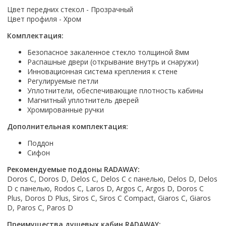
Настольный
Страна производитель
Комплектующие для ванн
Италия
Недорогие
С отверстием под смеситель
Цвет передних стекол - Прозрачный
Пылесосы
Форма
Страна производитель
Германия
Цвет профиля - Хром
Страна производитель
Каркас
Россия
Дорогие
С пьедесталом
Прямоугольные
Великобритания
Польша
Электровеники, электрошвабры
Германия
Ножки
Смотреть все
Уцененные
С полупьедесталом
Комплектация:
Закругленная
Германия
Сербия
Испания
Экраны под ванну
Недорогие по акции
Стеклоочистители
Безопасное закаленное стекло толщиной 8мм
Италия
Размер
Исполнение
Чехия
Италия
Комплектующие для унитазов
Смотреть все
Распашные двери (открывание внутрь и снаружи)
Гидромассажные системы
Китай
40 см
Для дачи
Мойки высокого давления
Смотреть все
Инновационная система крепления к стене
Польша
Гофры
Wirpool
Смотреть все
50 см
Регулируемые петли
Топ брендов
Для ванной
Смотреть все
Канализационный выпуск
Пароочистители
Уплотнители, обеспечивающие плотность кабины
Китай
60 см
Domani-spa
Умывальник-столешница
Патрубки
Магнитный уплотнитель дверей
65 см
River
Подметальные машины
Уличный
Чистящие средства
Хромированные ручки
Сиденья
Смотреть все
Welt-wasser
Смотреть все
Grass
Смотреть все
Дополнительная комплектация:
Гладильные доски
Esbano
Karcher
Пьедесталы
Поддон
Насосы
Смотреть все
O2 минерал
Сифон
Пьедесталы
Аккумуляторные воздуходувки
Vega
Форма
Полупьедесталы
Рекомендуемые поддоны RADAWAY:
Этажерки, стеллажи, полки
Doros C, Doros D, Delos C, Delos C с панелью, Delos D, Delos
Угловая
D с панелью, Rodos C, Laros D, Argos C, Argos D, Doros C
Прямоугольные
Plus, Doros D Plus, Siros C, Siros C Compact, Giaros C, Giaros
Квадратная
D, Paros C, Paros D
Полукруглая
Преимущества душевых кабин RADAWAY: