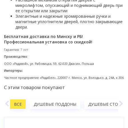
микролифтом, опускающий и поднимающий дверь при
Коврик для душевой кабины
ее открытии или закрытии
Смотреть все
Элегантные и надежные хромированные ручки и
магнитные уплотнители дверей, плотно закрывающие
двери.
Бесплатная доставка по Минску и РБ!
Профессиональная установка со скидкой!
Гарантия:
7 лет
Производство:
ООО «Радавэй», ул. Рабовицка, 59, 62-020 Джасин, Польша
Импортеры:
Частное предприятие «РадаБел», 220007 г. Минск, ул. Володько, д. 24А, к.306
С этим товаром покупают
А
ВСЕ
ДУШЕВЫЕ ПОДДОНЫ
ДУШЕВЫЕ СТОЙКИ,