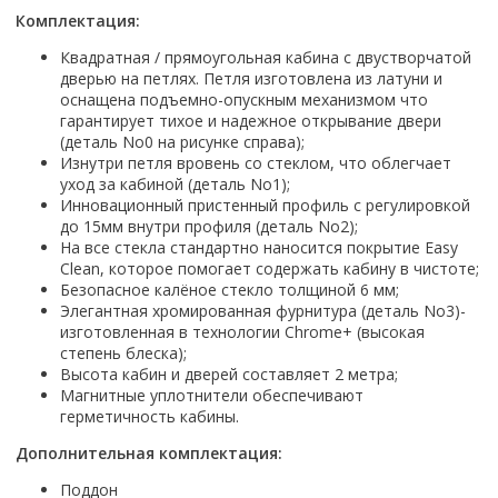
Настольный
Страна производитель
Комплектующие для ванн
Италия
Недорогие
С отверстием под смеситель
Комплектация:
Пылесосы
Форма
Страна производитель
Германия
Страна производитель
Каркас
Россия
Дорогие
С пьедесталом
Квадратная / прямоугольная кабина с двустворчатой
Прямоугольные
Великобритания
Польша
Электровеники, электрошвабры
Германия
Ножки
Смотреть все
Уцененные
С полупьедесталом
дверью на петлях. Петля изготовлена из латуни и
Закругленная
Германия
Сербия
оснащена подъемно-опускным механизмом что
Испания
Экраны под ванну
Недорогие по акции
Стеклоочистители
Италия
Размер
гарантирует тихое и надежное открывание двери
Исполнение
Чехия
Италия
Комплектующие для унитазов
Смотреть все
(деталь No0 на рисунке справа);
Гидромассажные системы
Китай
40 см
Для дачи
Мойки высокого давления
Смотреть все
Польша
Гофры
Изнутри петля вровень со стеклом, что облегчает
Wirpool
Смотреть все
50 см
Топ брендов
Для ванной
уход за кабиной (деталь No1);
Смотреть все
Канализационный выпуск
Пароочистители
Инновационный пристенный профиль с регулировкой
Китай
60 см
Domani-spa
Умывальник-столешница
Патрубки
до 15мм внутри профиля (деталь No2);
65 см
River
Подметальные машины
Уличный
Чистящие средства
На все стекла стандартно наносится покрытие Easy
Сиденья
Смотреть все
Welt-wasser
Смотреть все
Clean, которое помогает содержать кабину в чистоте;
Grass
Смотреть все
Гладильные доски
Безопасное калёное стекло толщиной 6 мм;
Esbano
Karcher
Элегантная хромированная фурнитура (деталь No3)-
Пьедесталы
Насосы
Смотреть все
O2 минерал
изготовленная в технологии Chrome+ (высокая
Пьедесталы
Аккумуляторные воздуходувки
степень блеска);
Vega
Форма
Полупьедесталы
Высота кабин и дверей составляет 2 метра;
Этажерки, стеллажи, полки
Магнитные уплотнители обеспечивают
Угловая
герметичность кабины.
Прямоугольные
Дополнительная комплектация:
Квадратная
Полукруглая
Поддон