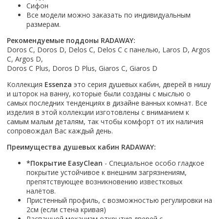
Сифон
Смотреть все
Все модели можно заказать по индивидуальным
размерам.
Способ открывания
С раздвижной дверью
Рекомендуемые поддоны RADAWAY:
Doros C, Doros D, Delos C, Delos C с панелью, Laros D, Argos
С распашной дверью
C, Argos D,
Со складной дверью
Doros C Plus, Doros D Plus, Giaros C, Giaros D
С открывающейся дверью
Коллекция
Essenza
это серия душевых кабин, дверей в нишу
и шторок на ванну, которые были созданы с мыслью о
Высота кабины
самых последних тенденциях в дизайне ванных комнат. Все
Высокие
изделия в этой коллекции изготовлены с вниманием к
самым малым деталям, так чтобы комфорт от их наличия
Низкие
сопровождал Вас каждый день.
200 см
Преимущества душевых кабин RADAWAY:
До 200 см
Смотреть все
*Покрытие EasyClean
- Специальное особо гладкое
покрытие устойчивое к внешним загрязнениям,
Комплектующие
препятствующее возникновению известковых
налётов.
Сифоны
Пристенный профиль, с возможностью регулировки на
Ролики
2см (если стена кривая)
Скребки
Распашной механизм открытия дверей с