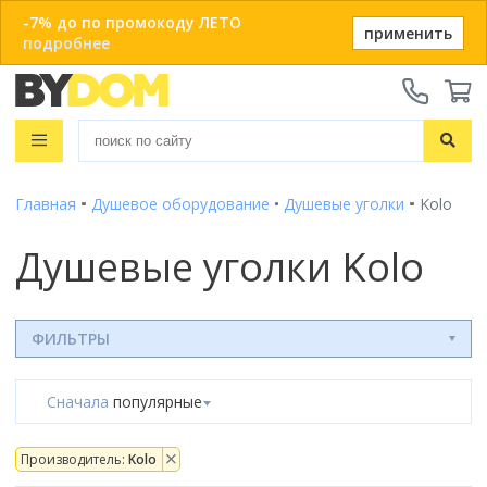
-7% до по промокоду ЛЕТО
применить
подробнее
Телефоны:
+375 29 666-05-81
+375 33 666-05-81
Распродажа
+375 17 243-24-29
Показать все результаты
Главная
Душевое оборудование
Душевые уголки
Kolo
Ванны
ЗАКАЗАТЬ ЗВОНОК
Душевые кабины
Душевые уголки Kolo
Душевые кабины с ванной
Онлайн-консультации:
Душевые кабины
Материал
Telegram
Душевые уголки
Акриловые
Душевые боксы
Популярный размер
Viber
ФИЛЬТРЫ
Чугунные
Душевые поддоны
info@bydom.by
80x80
Стальные
Душевые уголки
Популярный размер бокса
Душевые двери
90x90
Из искусственного камня
Сначала
популярные
135x135
100x100
Душевые поддоны
Душевые стойки
Размер
Смотреть все
150x80
120x80
80x80
Комплектующие для душа
Производитель:
Kolo
150x150
Душевые двери и перегородки
Размер
Форма
Смотреть все
90x90