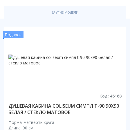
Смотреть все
ДРУГИЕ МОДЕЛИ
Способ открывания
С раздвижной дверью
С распашной дверью
Подарок
Со складной дверью
С открывающейся дверью
Высота кабины
Высокие
Низкие
200 см
До 200 см
Смотреть все
Код: 46168
ДУШЕВАЯ КАБИНА COLISEUM СИМПЛ T-90 90X90
Комплектующие
БЕЛАЯ / СТЕКЛО МАТОВОЕ
Сифоны
Ролики
Форма: Четверть круга
Длина: 90 см
Скребки