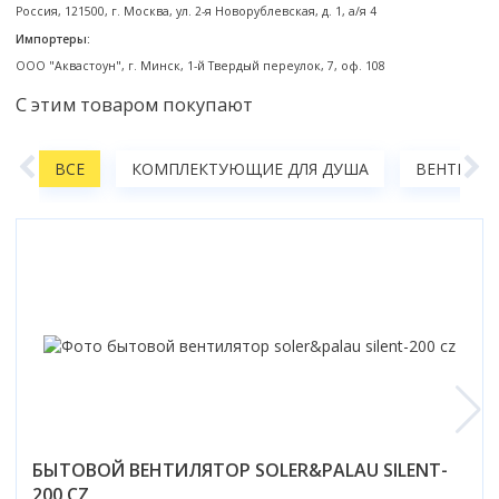
Россия, 121500, г. Москва, ул. 2-я Новорублевская, д. 1, а/я 4
Смотреть все
Импортеры:
Способ открывания
ООО "Аквастоун", г. Минск, 1-й Твердый переулок, 7, оф. 108
С раздвижной дверью
С этим товаром покупают
С распашной дверью
Со складной дверью
А
ВСЕ
КОМПЛЕКТУЮЩИЕ ДЛЯ ДУША
ВЕНТИЛЯ
С открывающейся дверью
Высота кабины
Высокие
Низкие
200 см
До 200 см
Смотреть все
Комплектующие
Сифоны
Ролики
БЫТОВОЙ ВЕНТИЛЯТОР SOLER&PALAU SILENT-
200 CZ
Скребки