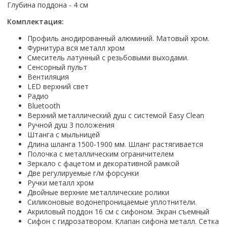
Настольный
Страна производитель
Глубина поддона - 4 см
Комплектующие для ванн
Италия
Недорогие
С отверстием под смеситель
Пылесосы
Форма
Страна производитель
Германия
Страна производитель
Каркас
Россия
Комплектация:
Дорогие
С пьедесталом
Прямоугольные
Великобритания
Польша
Электровеники, электрошвабры
Германия
Ножки
Смотреть все
Уцененные
С полупьедесталом
Профиль анодированный алюминий. Матовый хром.
Закругленная
Германия
Сербия
Испания
Экраны под ванну
Фурнитура вся металл хром
Недорогие по акции
Стеклоочистители
Италия
Размер
Исполнение
Чехия
Смеситель латунный с резьбовыми выходами.
Италия
Комплектующие для унитазов
Смотреть все
Сенсорный пульт
Гидромассажные системы
Китай
40 см
Для дачи
Мойки высокого давления
Смотреть все
Польша
Гофры
Вентиляция
Wirpool
Смотреть все
50 см
Топ брендов
Для ванной
Смотреть все
LED верхний свет
Канализационный выпуск
Пароочистители
Китай
60 см
Domani-spa
Умывальник-столешница
Радио
Патрубки
Bluetooth
65 см
River
Подметальные машины
Уличный
Чистящие средства
Сиденья
Верхний металлический душ с системой Easy Clean
Смотреть все
Welt-wasser
Смотреть все
Grass
Ручной душ 3 положения
Смотреть все
Гладильные доски
Esbano
Штанга с мыльницей
Karcher
Пьедесталы
Насосы
Длина шланга 1500-1900 мм. Шланг растягивается
Смотреть все
O2 минерал
Полочка с металлическим ограничителем
Пьедесталы
Аккумуляторные воздуходувки
Vega
Зеркало с фацетом и декоративной рамкой
Форма
Полупьедесталы
Две регулируемые г/м форсунки
Этажерки, стеллажи, полки
Угловая
Ручки металл хром
Двойные верхние металлические ролики
Прямоугольные
Силиконовые водонепроницаемые уплотнители.
Квадратная
Акриловый поддон 16 см с сифоном. Экран съемный
Полукруглая
Сифон с гидрозатвором. Клапан сифона металл. Сетка