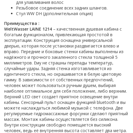
для улавливания волос
Смотреть все
Резьбовое соединение всех задних шлангов.
Стул WW DH (дополнительная опция)
Способ открывания
Преимущества :
С раздвижной дверью
WeltWasser LAINE 1214
– качественная душевая кабина с
С распашной дверью
богатым функционалом, привлекающая простотой в
Со складной дверью
эксплуатации. Конструкция оснащена универсальной
дверью, которая после установки раздвигается влево и
С открывающейся дверью
вправо. Передние и боковые стенки кабины выполнены из
надёжного и прочного закаленного стекла толщиной 5
Высота кабины
миллиметров. Ему не страшны перепады температур,
Высокие
случайные удары. Задняя стенка изготавливается из
Низкие
идентичного стекла, но окрашивается в белую цветовую
гамму. В зависимости от собственных предпочтений,
200 см
человек может пользоваться ручным душем, выбирая
До 200 см
наиболее оптимальное для себя положение, либо верхним.
Верхний LED свет создает приятное освещение внутри
Смотреть все
кабины. Сенсорный пульт оснащен функцией bluetooth и вы
можете наслаждаться любимой музыкой с телефона. Две
Комплектующие
регулируемые гидромассажные форсунки сделают приятный
Сифоны
массаж. Монтаж кабины осуществляется без силикона.
Ролики
Внутри конструкции свободно помещается высокий
человек, ведь её внутренняя высота составляет два метра.
Скребки