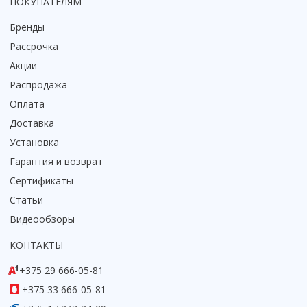
ПОКУПАТЕЛЯМ
Смотреть все
Бренды
Способ открывания
Рассрочка
С раздвижной дверью
Акции
С распашной дверью
Распродажа
Со складной дверью
Оплата
С открывающейся дверью
Доставка
Высота кабины
Установка
Высокие
Гарантия и возврат
Низкие
Сертификаты
200 см
Статьи
До 200 см
Видеообзоры
Смотреть все
КОНТАКТЫ
Комплектующие
Сифоны
+375 29 666-05-81
Ролики
+375 33 666-05-81
Скребки